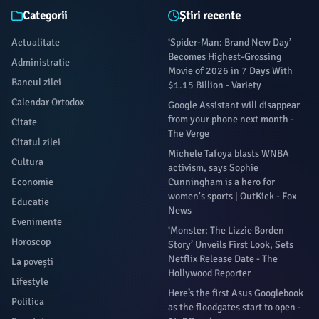
Categorii
Știri recente
Actualitate
‘Spider-Man: Brand New Day’
Becomes Highest-Grossing
Administratie
Movie of 2026 in 7 Days With
Bancul zilei
$1.15 Billion - Variety
Calendar Ortodox
Google Assistant will disappear
from your phone next month -
Citate
The Verge
Citatul zilei
Michele Tafoya blasts WNBA
Cultura
activism, says Sophie
Economie
Cunningham is a hero for
women's sports | OutKick - Fox
Educatie
News
Evenimente
‘Monster: The Lizzie Borden
Horoscop
Story’ Unveils First Look, Sets
Netflix Release Date - The
La povești
Hollywood Reporter
Lifestyle
Here’s the first Asus Googlebook
Politica
as the floodgates start to open -