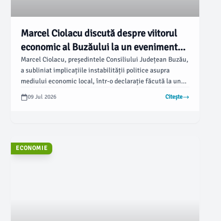
Marcel Ciolacu discută despre viitorul
economic al Buzăului la un eveniment
important
Marcel Ciolacu, președintele Consiliului Județean Buzău,
a subliniat implicațiile instabilității politice asupra
mediului economic local, într-o declarație făcută la un
eveniment organizat de Patronatul IMM România, alături
09 Jul 2026
Citește
de Primăria Buzău, conform opiniabuzau.ro. În fața
antreprenorilor din Buzău și din alte județe ale Regiunii
Sud-Est, Ciolacu a prezentat proiecte esențiale pentru
dezvoltarea parcurilor industriale.
ECONOMIE