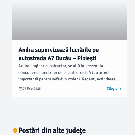
Andra supervizează lucrările pe
autostrada A7 Buzău – Ploiești
Andra, inginer constructor, se află în prezent la
conducerea lucrărilor de pe autostrada A7, o arteră
importantă pentru șoferii buzoieni. Recent, extinderea
acestui segment al autostrăzii a avut loc, iar planurile
27 Feb 2026
Citește
pentru 2026 includ atingerea Bacăului.
Postări din alte județe