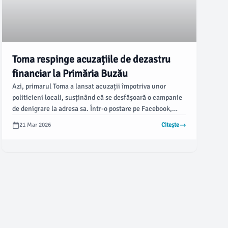
Toma respinge acuzațiile de dezastru
financiar la Primăria Buzău
Azi, primarul Toma a lansat acuzații împotriva unor
politicieni locali, susținând că se desfășoară o campanie
de denigrare la adresa sa. Într-o postare pe Facebook,
acesta consideră că formulările despre un "dezastru
21 Mar 2026
Citește
financiar la Primăria Buzău" sunt complet false, afirmând
că este vorba de o tentativă de a crea panică în rândul
cetățenilor, conform buzoienii.ro.