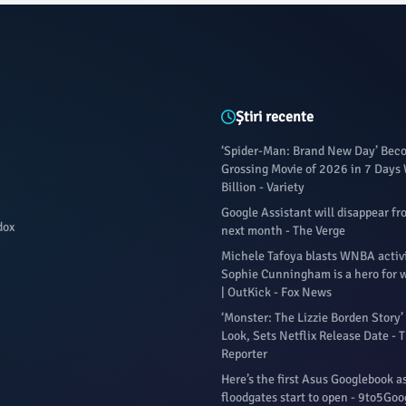
Știri recente
‘Spider-Man: Brand New Day’ Bec
Grossing Movie of 2026 in 7 Days
Billion - Variety
Google Assistant will disappear f
dox
next month - The Verge
Michele Tafoya blasts WNBA activ
Sophie Cunningham is a hero for 
| OutKick - Fox News
‘Monster: The Lizzie Borden Story’ 
Look, Sets Netflix Release Date -
Reporter
Here’s the first Asus Googlebook a
floodgates start to open - 9to5Goo