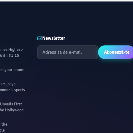
Newsletter
omes Highest-
Abonează-te
 With $1.15
rom your phone
ism, says
women's sports
Unveils First
 The Hollywood
s the
gle