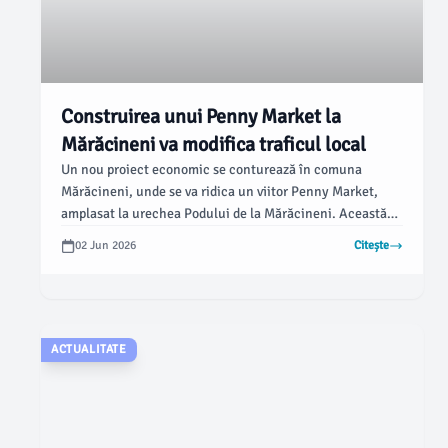
Construirea unui Penny Market la
Mărăcineni va modifica traficul local
Un nou proiect economic se conturează în comuna
Mărăcineni, unde se va ridica un viitor Penny Market,
amplasat la urechea Podului de la Mărăcineni. Această
inițiativă va completa infrastructura rețelei comerciale
02 Jun 2026
Citește
din zonă și va influența, în timp, circulația rutieră locală,
conform opiniabuzau.ro.
ACTUALITATE