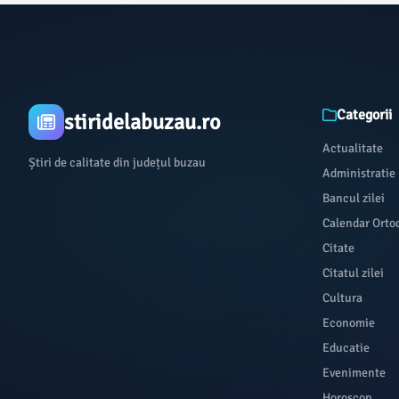
Categorii
stiridelabuzau.ro
Actualitate
Știri de calitate din județul buzau
Administratie
Bancul zilei
Calendar Orto
Citate
Citatul zilei
Cultura
Economie
Educatie
Evenimente
Horoscop