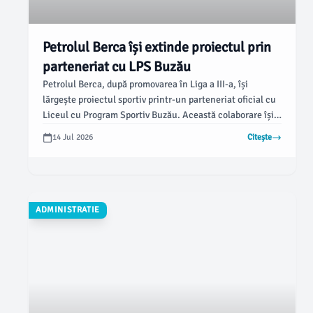
Petrolul Berca își extinde proiectul prin
parteneriat cu LPS Buzău
Petrolul Berca, după promovarea în Liga a III-a, își
lărgește proiectul sportiv printr-un parteneriat oficial cu
Liceul cu Program Sportiv Buzău. Această colaborare își
propune să dezvolte fotbalul juvenil și să creeze un
14 Jul 2026
Citește
parcurs clar pentru formarea tinerilor jucători din județ,
conform informațiilor obținute.
ADMINISTRATIE