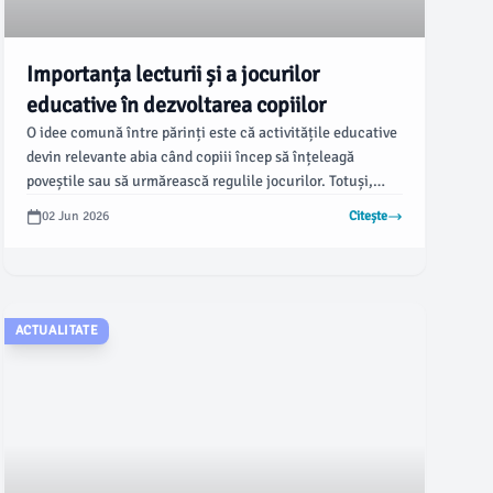
Importanța lecturii și a jocurilor
educative în dezvoltarea copiilor
O idee comună între părinți este că activitățile educative
devin relevante abia când copiii încep să înțeleagă
poveștile sau să urmărească regulile jocurilor. Totuși,
aceasta contrazice recomandările Academiei Americane
02 Jun 2026
Citește
de Pediatrie (AAP), care subliniază importanța lecturii
încă de la naștere.
ACTUALITATE