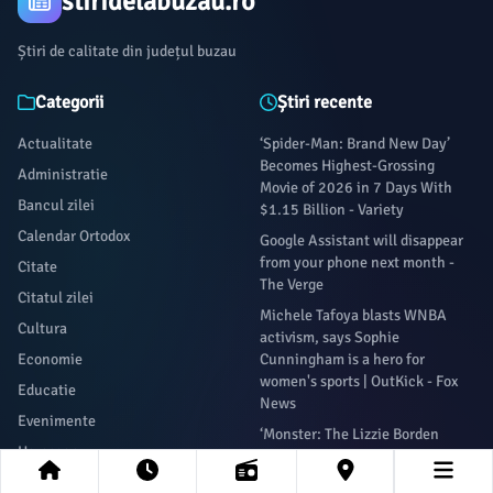
stiridelabuzau.ro
Știri de calitate din județul buzau
Categorii
Știri recente
Actualitate
‘Spider-Man: Brand New Day’
Becomes Highest-Grossing
Administratie
Movie of 2026 in 7 Days With
Bancul zilei
$1.15 Billion - Variety
Calendar Ortodox
Google Assistant will disappear
from your phone next month -
Citate
The Verge
Citatul zilei
Michele Tafoya blasts WNBA
Cultura
activism, says Sophie
Economie
Cunningham is a hero for
women's sports | OutKick - Fox
Educatie
News
Evenimente
‘Monster: The Lizzie Borden
Horoscop
Story’ Unveils First Look, Sets
Netflix Release Date - The
La povești