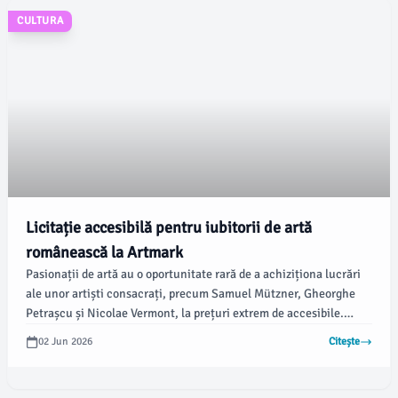
CULTURA
Licitație accesibilă pentru iubitorii de artă
românească la Artmark
Pasionații de artă au o oportunitate rară de a achiziționa lucrări
ale unor artiști consacrați, precum Samuel Mützner, Gheorghe
Petrașcu și Nicolae Vermont, la prețuri extrem de accesibile.
Potrivit opiniabuzau.ro, lucrările sunt disponibile la o licitație cu
02 Jun 2026
Citește
preț de pornire de doar 100 euro.