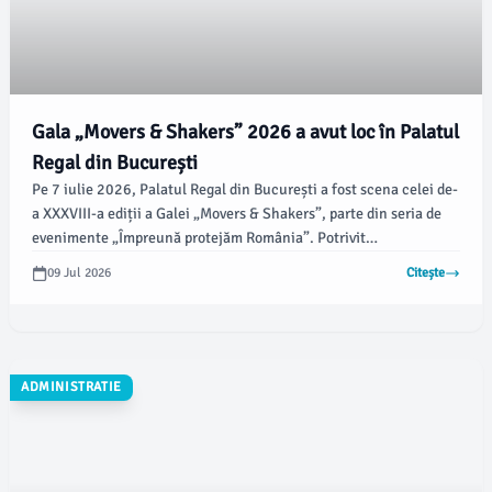
Gala „Movers & Shakers” 2026 a avut loc în Palatul
Regal din București
Pe 7 iulie 2026, Palatul Regal din București a fost scena celei de-
a XXXVIII-a ediții a Galei „Movers & Shakers”, parte din seria de
evenimente „Împreună protejăm România”. Potrivit
opiniabuzau.ro, evenimentul, organizat de Grupul de Presă
09 Jul 2026
Citește
MediaUno, Departamentul pentru Dezvoltare Durabilă și
Institutul Național de Statistică, a recompensat personalități
remarcabile pentru contribuțiile lor în domenii esențiale pentru
dezvoltarea țării.
ADMINISTRATIE