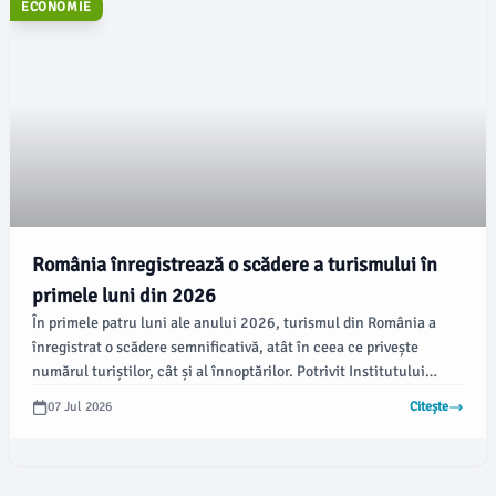
ECONOMIE
România înregistrează o scădere a turismului în
primele luni din 2026
În primele patru luni ale anului 2026, turismul din România a
înregistrat o scădere semnificativă, atât în ceea ce privește
numărul turiștilor, cât și al înnoptărilor. Potrivit Institutului
Național de Statistică (INS), sosirile au scăzut cu 6,1%
07 Jul 2026
Citește
comparativ cu anul trecut, ceea ce sugerează o tendință
îngrijorătoare pentru sector.