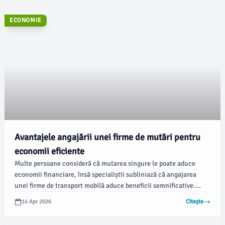
ECONOMIE
Avantajele angajării unei firme de mutări pentru
economii eficiente
Multe persoane consideră că mutarea singure le poate aduce
economii financiare, însă specialiștii subliniază că angajarea
unei firme de transport mobilă aduce beneficii semnificative.
Conform opiniabuzau.ro, alegerea unei companii profesioniste
14 Apr 2026
Citește
poate transforma o experiență stresantă într-una ușor de
gestionat.