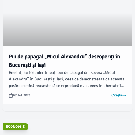
Pui de papagal „Micul Alexandru” descoperiți în
București și Iași
Recent, au fost identificați pui de papagal din specia „Micul
Alexandru” în București și Iași, ceea ce demonstrează că această
pasăre exotică reușește să se reproducă cu succes în libertate în
România. Specialiștii subliniază importanța monitorizării
07 Jul 2026
Citește
populațiilor de păsări urbane, având în vedere extinderea speciei
în 14 județe, conform informațiilor furnizate de Societatea
Ornitologică Română (SOR).
ECONOMIE