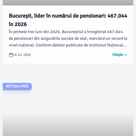
București, lider în numărul de pensionari: 467.044
în 2026
În primele trei luni din 2026, Bucureștiul a înregistrat 467.044
de pensionari din asigurările sociale de stat, marcând un record la
nivel național. Conform datelor publicate de Institutul Național
de Statistică (INS), aceste statistici nu includ pensionarii
16 Jul 2026
Citește
agricultori, ceea ce subliniază importanța acestui segment în
economia socială.
ACTUALITATE