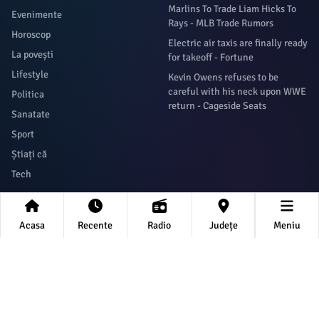
Marlins To Trade Liam Hicks To
Evenimente
Rays - MLB Trade Rumors
Horoscop
Electric air taxis are finally ready
La povești
for takeoff - Fortune
Lifestyle
Kevin Owens refuses to be
careful with his neck upon WWE
Politica
return - Cageside Seats
Sanatate
Sport
Știați că
Tech
Newsletter
Acasa
Recente
Radio
Județe
Meniu
Abonează-te