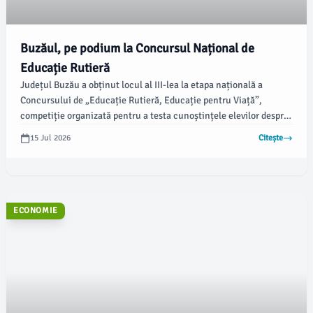
Buzăul, pe podium la Concursul Național de
Educație Rutieră
Județul Buzău a obținut locul al III-lea la etapa națională a
Concursului de „Educație Rutieră, Educație pentru Viață”,
competiție organizată pentru a testa cunoștințele elevilor despre
circulația rutieră. Concursul a reunit participanți din toată țara,
15 Jul 2026
Citește
care au demonstrat abilități esențiale de observație și reacție în
situații reale.
ECONOMIE