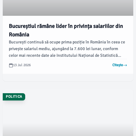
Bucureștiul rămâne lider în privința salariilor din
România
București continuă să ocupe prima poziție în România în ceea ce
privește salariul mediu, ajungând la 7.600 lei lunar, conform
celor mai recente date ale Institutului Național de Statistică
(INS). Diferențele dintre Capitală și localitățile cu cele mai mici
13 Jul 2026
Citește
salarii sunt semnificative, depășind 3.400 lei pe lună, ceea ce
evidențiază un câștig mai mare de 80% al bucureștenilor
comparativ cu angajații din Giurgiu, unde salariul mediu net este
de puțin peste 4.100 lei.
POLITICA