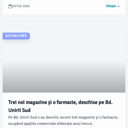
13,7% în ultimul deceniu, locuințele neocupate s-au majorat cu
28 Feb 2026
Citește
76,4%, atingând cifra de peste 2,5 milioane, din care peste
218.000 se află la București și 62.000 în județul Iași.
ACTUALITATE
Trei noi magazine și o farmacie, deschise pe Bd.
Unirii Sud
Pe Bd. Unirii Sud s-au deschis recent trei magazine și o farmacie,
ocupând spațiile comerciale eliberate anul trecut.