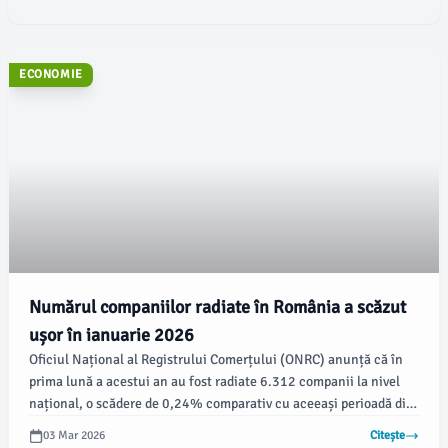
zone ale țării.
ECONOMIE
Numărul companiilor radiate în România a scăzut
ușor în ianuarie 2026
Oficiul Național al Registrului Comerțului (ONRC) anunță că în
prima lună a acestui an au fost radiate 6.312 companii la nivel
național, o scădere de 0,24% comparativ cu aceeași perioadă din
2025. Cele mai multe dintre aceste radieri s-au înregistrat în
03 Mar 2026
Citește
București, conform datelor ONRC.