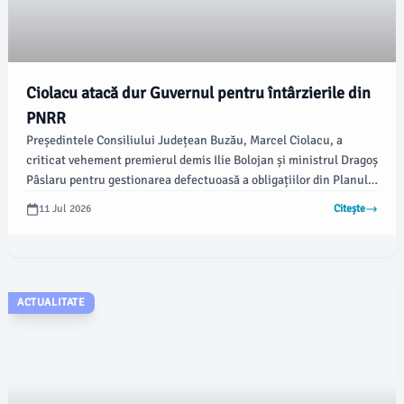
Ciolacu atacă dur Guvernul pentru întârzierile din
PNRR
Președintele Consiliului Județean Buzău, Marcel Ciolacu, a
criticat vehement premierul demis Ilie Bolojan și ministrul Dragoș
Pâslaru pentru gestionarea defectuoasă a obligațiilor din Planul
Național de Redresare și Reziliență (PNRR). Într-un mesaj pe
11 Jul 2026
Citește
Facebook, Ciolacu a avertizat că întârzierea acestora ar putea
costa România miliarde de euro, acuzând Executivul că poartă
responsabilitatea pentru întârzierile proiectelor legislative
esențiale.
ACTUALITATE