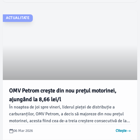
ACTUALITATE
OMV Petrom crește din nou prețul motorinei,
ajungând la 8,66 lei/l
În noaptea de joi spre vineri, liderul pieței de distribuție a
carburanților, OMV Petrom, a decis să majoreze din nou prețul
motorinei, acesta fiind cea de-a treia creștere consecutivă de la
începutul războiului din Iran. Conform datelor, prețul motorinei
06 Mar 2026
Citește
standard a urcat semnificativ în stațiile din capitală și din alte