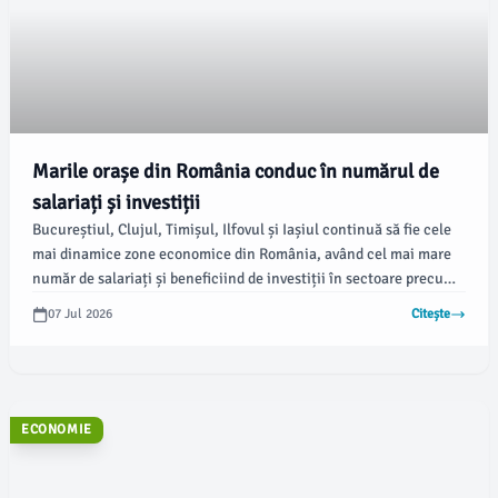
Marile orașe din România conduc în numărul de
salariați și investiții
Bucureștiul, Clujul, Timișul, Ilfovul și Iașiul continuă să fie cele
mai dinamice zone economice din România, având cel mai mare
număr de salariați și beneficiind de investiții în sectoare precum
IT, logistică și servicii. Conform datelor Institutului Național de
07 Jul 2026
Citește
Statistică, citate de Economedia, diferențele dintre regiunile
dezvoltate și cele cu șomaj ridicat devin tot mai evidente.
ECONOMIE