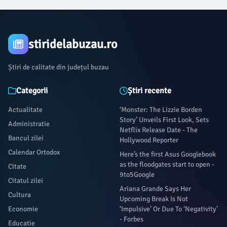
stiridelabuzau.ro
Știri de calitate din județul buzau
Categorii
Știri recente
Actualitate
‘Monster: The Lizzie Borden
Story’ Unveils First Look, Sets
Administratie
Netflix Release Date - The
Bancul zilei
Hollywood Reporter
Calendar Ortodox
Here’s the first Asus Googlebook
as the floodgates start to open -
Citate
9to5Google
Citatul zilei
Ariana Grande Says Her
Cultura
Upcoming Break Is Not
Economie
‘Impulsive’ Or Due To ‘Negativity’
- Forbes
Educatie