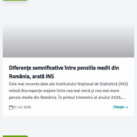
Diferențe semnificative între pensiile medii din
România, arată INS
Cele mai recente date ale Institutului Național de Statistică (INS)
relevă discrepanțe majore între cea mai mică și cea mai mare
pensie medie din România. În primul trimestru al anului 2026,
numărul mediu de pensionari a crescut cu 20.000 față de aceeași
07 Jul 2026
Citește
perioadă a anului trecut, iar în rândul pensionarilor din
asigurările sociale de stat, creșterea a fost de 34.000 de
persoane, conform opiniabuzau.ro.