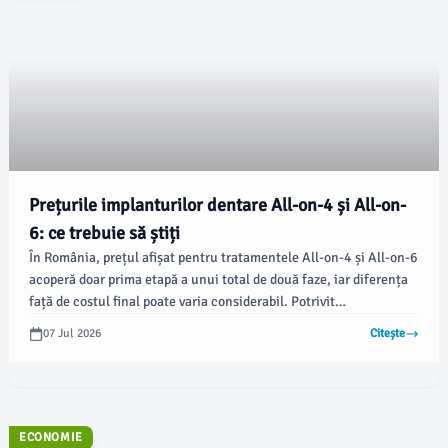
Prețurile implanturilor dentare All-on-4 și All-on-
6: ce trebuie să știți
În România, prețul afișat pentru tratamentele All-on-4 și All-on-6
acoperă doar prima etapă a unui total de două faze, iar diferența
față de costul final poate varia considerabil. Potrivit
opiniabuzau.ro, este esențial ca pacienții să înțeleagă structura
07 Jul 2026
Citește
acestor costuri înainte de a opta pentru un implant dentar.
ECONOMIE