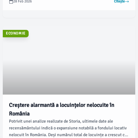
28 Feb 2026
Citește
stăpâni și pentru animale, ceea ce face ca accesibilitatea să fie
un aspect esențial pentru proprietarii din cartierele sudice ale
capitalei.
ECONOMIE
Creștere alarmantă a locuințelor nelocuite în
România
Potrivit unei analize realizate de Storia, ultimele date ale
recensământului indică o expansiune notabilă a fondului locativ
nelocuit în România. Deși numărul total de locuințe a crescut cu