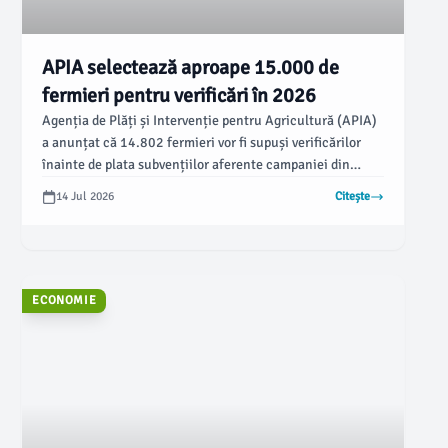
APIA selectează aproape 15.000 de
fermieri pentru verificări în 2026
Agenția de Plăți și Intervenție pentru Agricultură (APIA)
a anunțat că 14.802 fermieri vor fi supuși verificărilor
înainte de plata subvențiilor aferente campaniei din
acest an. Controalele, ce vizează atât fermele vegetale,
14 Jul 2026
Citește
cât și cele zootehnice, trebuie să fie în mare parte
finalizate până pe 15 octombrie 2026, conform unei
comunicări APIA Buzău.
ECONOMIE