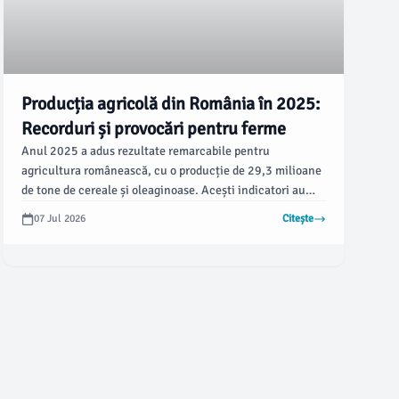
Producția agricolă din România în 2025:
Recorduri și provocări pentru ferme
Anul 2025 a adus rezultate remarcabile pentru
agricultura românească, cu o producție de 29,3 milioane
de tone de cereale și oleaginoase. Acești indicatori au
sprijinit companiile agricole să-și maximizeze profitul,
07 Jul 2026
Citește
conform unui clasament realizat de Agenţia de Plăţi şi
Intervenţie pentru Agricultură (APIA).