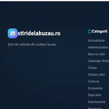
Categorii
stiridelabuzau.ro
Actualitate
Știri de calitate din județul buzau
Administratie
Bancul zilei
Calendar Orto
Citate
Citatul zilei
Cultura
Economie
Educatie
Evenimente
Horoscop