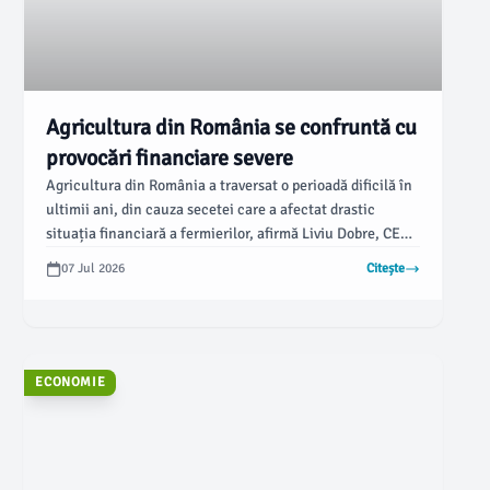
Agricultura din România se confruntă cu
provocări financiare severe
Agricultura din România a traversat o perioadă dificilă în
ultimii ani, din cauza secetei care a afectat drastic
situația financiară a fermierilor, afirmă Liviu Dobre, CEO
al Agricover. Potrivit acestuia, la sfârșitul anului trecut,
07 Jul 2026
Citește
grupul avea un portofoliu de aproximativ 11.000 de
fermieri, dintr-un total de 22.000-23.000 de exploatații
comerciale.
ECONOMIE