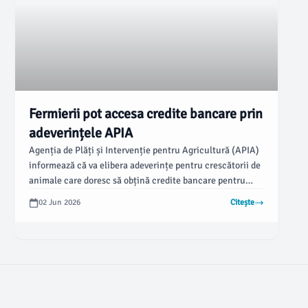
Fermierii pot accesa credite bancare prin
adeverințele APIA
Agenția de Plăți și Intervenție pentru Agricultură (APIA)
informează că va elibera adeverințe pentru crescătorii de
animale care doresc să obțină credite bancare pentru
intervențiile din sectorul zootehnic, în contextul
02 Jun 2026
Citește
Campaniei 2026. Aceste adeverințe sunt esențiale
pentru fermierii care își propun să acceseze fonduri
destinate activităților curente.