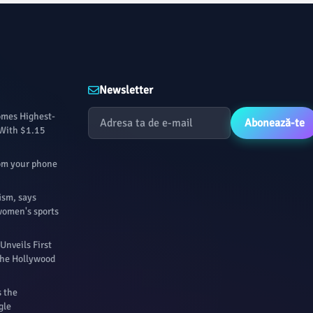
Newsletter
omes Highest-
Abonează-te
 With $1.15
rom your phone
ism, says
women's sports
Unveils First
 The Hollywood
s the
gle