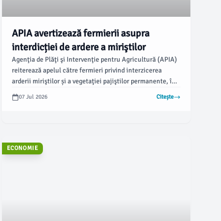
APIA avertizează fermierii asupra
interdicției de ardere a miriştilor
Agenţia de Plăţi şi Intervenţie pentru Agricultură (APIA)
reiterează apelul către fermieri privind interzicerea
arderii miriştilor și a vegetaţiei pajiştilor permanente, în
contextul incendiilor de vegetaţie uscată care au apărut
07 Jul 2026
Citește
recent la nivel naţional. Conform unui comunicat emis de
APIA, toţi beneficiarii de sprijin financiar au obligația de
a respecta anumite standarde.
ECONOMIE