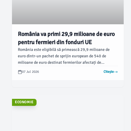
România va primi 29,9 milioane de euro
pentru fermieri din fonduri UE
România este eligibilă să primească 29,9 milioane de
euro dintr-un pachet de sprijin european de 540 de
milioane de euro destinat fermierilor afectați de
creșterea prețurilor la îngrășăminte. Această sumă este
07 Jul 2026
Citește
semnificativ mai mică în comparație cu alte state
membre cu o agricultură puternică, conform datelor
anunțate recent.
ECONOMIE