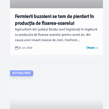
Fermierii buzoieni se tem de pierderi în
producția de floarea-soarelui
Agricultorii din județul Buzău sunt îngrijorați în legătură
cu producția de floarea-soarelui pentru acest an, din
cauza unei invazii masive de ciori. Conform
opiniabuzau.ro, aceste păsări au început să distrugă
20 Jul 2026
Citește
culturile, iar fermierii se simt neputincioși în fața acestei
probleme, având în vedere că recoltarea se apropie rapid.
ACTUALITATE