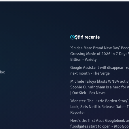
Știri recente
‘Spider-Man: Brand New Day’ Bec
Grossing Movie of 2026 in 7 Days
Billion - Variety
Google Assistant will disappear f
dox
next month - The Verge
Michele Tafoya blasts WNBA activ
Sophie Cunningham is a hero for 
| OutKick - Fox News
‘Monster: The Lizzie Borden Story’ 
Look, Sets Netflix Release Date -
Reporter
Here’s the first Asus Googlebook a
floodgates start to open - 9to5Goo