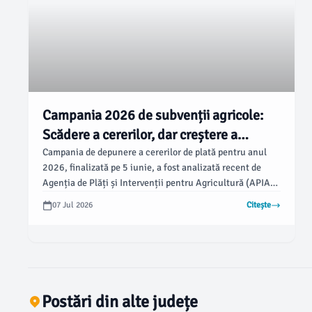
Campania 2026 de subvenții agricole:
Scădere a cererilor, dar creștere a
suprafelor declarate
Campania de depunere a cererilor de plată pentru anul
2026, finalizată pe 5 iunie, a fost analizată recent de
Agenția de Plăți și Intervenții pentru Agricultură (APIA).
Conform opiniabuzau.ro, fermierii din România au depus
07 Jul 2026
Citește
671.334 cereri, acoperind o suprafață totală de
9.766.322 hectare.
Postări din alte județe