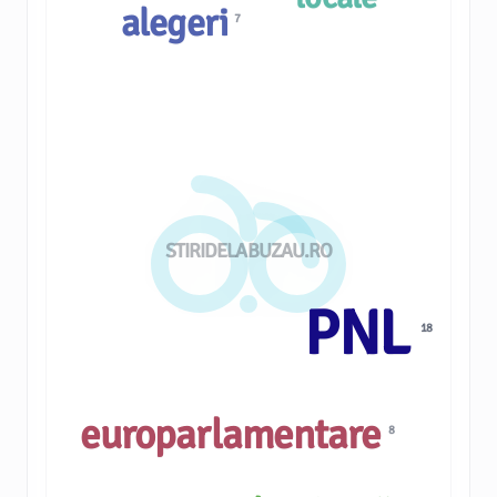
alegeri
7
STIRIDELABUZAU.RO
PNL
18
europarlamentare
8