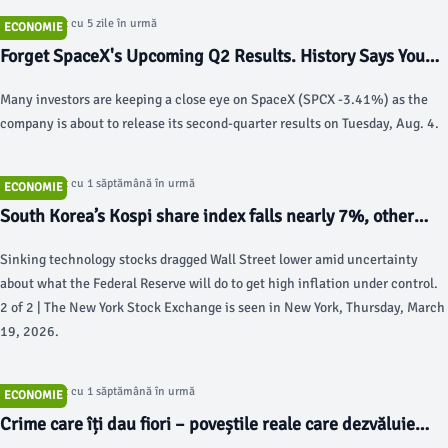
Articol postat cu 5 zile în urmă
ECONOMIE
Forget SpaceX's Upcoming Q2 Results. History Says You
Should Wait at Least This Long Before Buying SpaceX
Many investors are keeping a close eye on SpaceX (SPCX -3.41%) as the
Stock. - The Motley Fool
company is about to release its second-quarter results on Tuesday, Aug. 4.
Articol postat cu 1 săptămână în urmă
ECONOMIE
South Korea’s Kospi share index falls nearly 7%, other
Asian shares also mostly lower - AP News
Sinking technology stocks dragged Wall Street lower amid uncertainty
about what the Federal Reserve will do to get high inflation under control.
2 of 2 | The New York Stock Exchange is seen in New York, Thursday, March
19, 2026.
Articol postat cu 1 săptămână în urmă
ECONOMIE
Crime care îți dau fiori – poveștile reale care dezvăluie