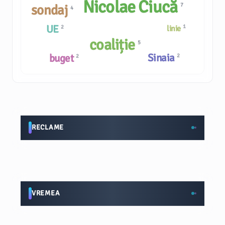
Nicolae Ciucă
7
sondaj
4
UE
1
2
linie
coaliție
5
Sinaia
buget
2
2
RECLAME
VREMEA