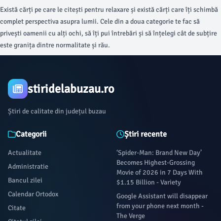
cele mai întunecate fețe ale criminalității
Există cărți pe care le citești pentru relaxare și există cărți care îți schimbă
complet perspectiva asupra lumii. Cele din a doua categorie te fac să
privești oamenii cu alți ochi, să îți pui întrebări și să înțelegi cât de subțire
este granița dintre normalitate și rău.
stiridelabuzau.ro
Știri de calitate din județul buzau
Categorii
Știri recente
Actualitate
‘Spider-Man: Brand New Day’
Becomes Highest-Grossing
Administratie
Movie of 2026 in 7 Days With
Bancul zilei
$1.15 Billion - Variety
Calendar Ortodox
Google Assistant will disappear
from your phone next month -
Citate
The Verge