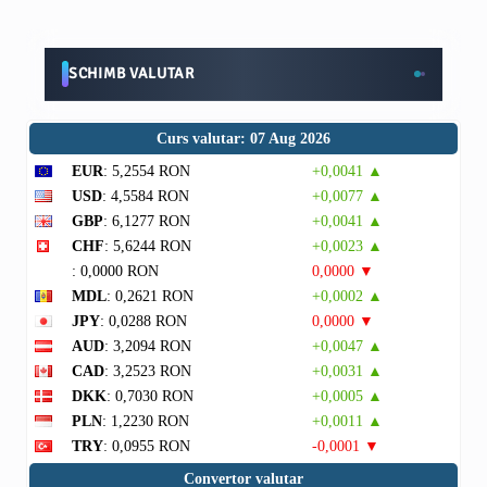
SCHIMB VALUTAR
Curs valutar: 07 Aug 2026
EUR
: 5,2554 RON
+0,0041 ▲
USD
: 4,5584 RON
+0,0077 ▲
GBP
: 6,1277 RON
+0,0041 ▲
CHF
: 5,6244 RON
+0,0023 ▲
: 0,0000 RON
0,0000 ▼
MDL
: 0,2621 RON
+0,0002 ▲
JPY
: 0,0288 RON
0,0000 ▼
AUD
: 3,2094 RON
+0,0047 ▲
CAD
: 3,2523 RON
+0,0031 ▲
DKK
: 0,7030 RON
+0,0005 ▲
PLN
: 1,2230 RON
+0,0011 ▲
TRY
: 0,0955 RON
-0,0001 ▼
Convertor valutar