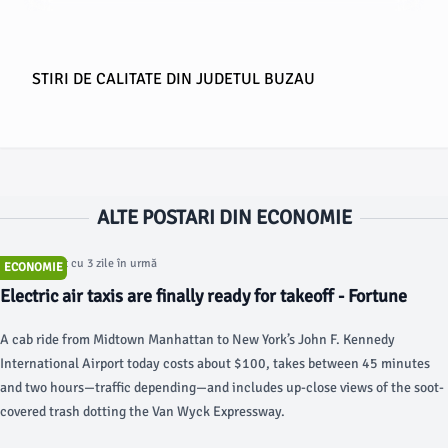
STIRI DE CALITATE DIN JUDETUL BUZAU
ALTE POSTARI DIN ECONOMIE
Articol postat cu 3 zile în urmă
ECONOMIE
Electric air taxis are finally ready for takeoff - Fortune
A cab ride from Midtown Manhattan to New York’s John F. Kennedy
International Airport today costs about $100, takes between 45 minutes
and two hours—traffic depending—and includes up-close views of the soot-
covered trash dotting the Van Wyck Expressway.