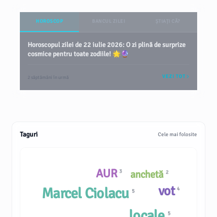
HOROSCOP
BANCUL ZILEI
ȘTIAȚI CĂ?
Horoscopul zilei de 22 iulie 2026: O zi plină de surprize
cosmice pentru toate zodiile! 🌟🔮
VEZI TOT
2 săptămâni în urmă
Taguri
Cele mai folosite
AUR
3
anchetă
2
vot
Marcel Ciolacu
4
5
locale
5