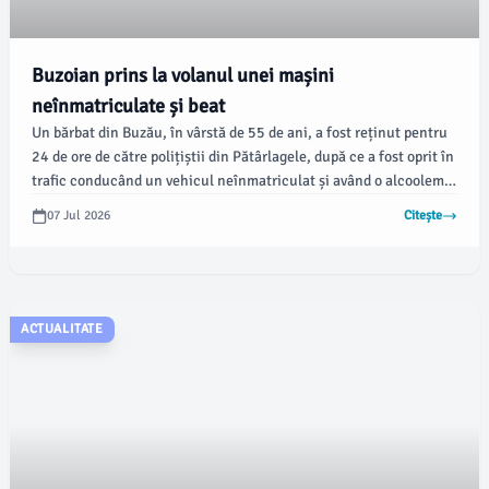
Buzoian prins la volanul unei mașini
neînmatriculate și beat
Un bărbat din Buzău, în vârstă de 55 de ani, a fost reținut pentru
24 de ore de către polițiștii din Pătârlagele, după ce a fost oprit în
trafic conducând un vehicul neînmatriculat și având o alcoolemie
ridicată. Incidentul a avut loc pe 2 iulie, pe DN10, conform
07 Jul 2026
Citește
datelor prezentate de autoritățile locale.
ACTUALITATE