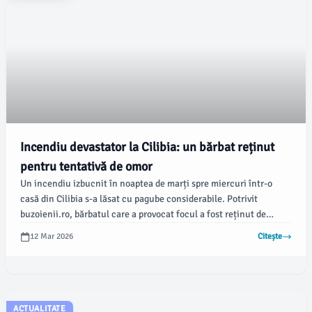
Incendiu devastator la Cilibia: un bărbat reținut
pentru tentativă de omor
Un incendiu izbucnit în noaptea de marți spre miercuri într-o
casă din Cilibia s-a lăsat cu pagube considerabile. Potrivit
buzoienii.ro, bărbatul care a provocat focul a fost reținut de
polițiști, iar procurorii au solicitat arestarea sa preventivă pentru
12 Mar 2026
Citește
fapte grave, inclusiv tentativă de omor calificat și distrugere.
ACTUALITATE