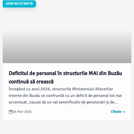
ADMINISTRATIE
Deficitul de personal în structurile MAI din Buzău
continuă să crească
Începând cu anul 2026, structurile Ministerului Afacerilor
Interne din Buzău se confruntă cu un deficit de personal tot mai
accentuat, cauzat de un val semnificativ de pensionări și de
recrutări insuficiente pentru a acoperi necesarul operațional.
04 Mar 2026
Citește
Datele comunicate de instituțiile locale arată presiuni asupra
resursei umane, în special în sectoarele de prevenire și
intervenție, potrivit opiniabuzau.ro.