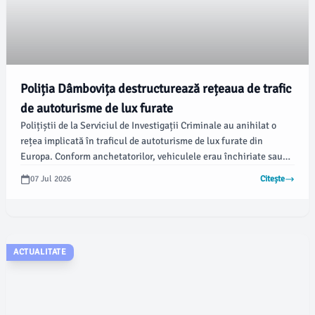
Poliția Dâmbovița destructurează rețeaua de trafic
de autoturisme de lux furate
Polițiștii de la Serviciul de Investigații Criminale au anihilat o
rețea implicată în traficul de autoturisme de lux furate din
Europa. Conform anchetatorilor, vehiculele erau închiriate sau
luate în leasing în alte țări europene și apoi vândute în România
07 Jul 2026
Citește
cu acte false.
ACTUALITATE