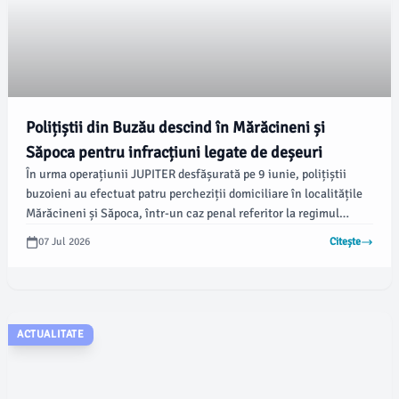
Polițiștii din Buzău descind în Mărăcineni și
Săpoca pentru infracțiuni legate de deșeuri
În urma operațiunii JUPITER desfășurată pe 9 iunie, polițiștii
buzoieni au efectuat patru percheziții domiciliare în localitățile
Mărăcineni și Săpoca, într-un caz penal referitor la regimul
deșeurilor. Doi bărbați de 43 și 47 de ani au fost reținuți pentru
07 Jul 2026
Citește
24 de ore, fiind suspectați de comiterea de infracțiuni în acest
domeniu, conform IPJ Buzău.
ACTUALITATE