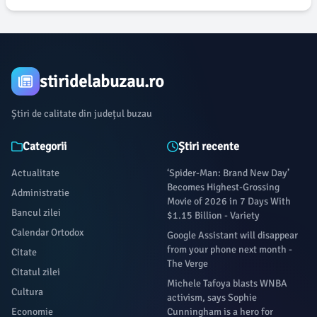
stiridelabuzau.ro
Știri de calitate din județul buzau
Categorii
Știri recente
Actualitate
‘Spider-Man: Brand New Day’
Becomes Highest-Grossing
Administratie
Movie of 2026 in 7 Days With
Bancul zilei
$1.15 Billion - Variety
Calendar Ortodox
Google Assistant will disappear
from your phone next month -
Citate
The Verge
Citatul zilei
Michele Tafoya blasts WNBA
Cultura
activism, says Sophie
Economie
Cunningham is a hero for