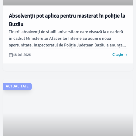
Absolvenții pot aplica pentru masterat în poliție la
Buzău
Tinerii absolvenți de studii universitare care visează la o carieră
în cadrul Ministerului Afacerilor Interne au acum o nouă
oportunitate. Inspectoratul de Poliție Județean Buzău a anunțat
începerea recrutării pentru concursul de admitere la programul
18 Jul 2026
Citește
de master profesional „Științe penale în asigurarea ordinii și
siguranței publice”, organizat de Academia de Poliție „Alexandru
Ioan Cuza” în anul 2026.
ACTUALITATE