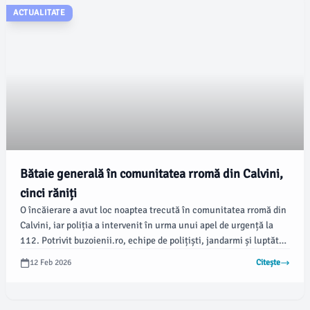
ACTUALITATE
Bătaie generală în comunitatea rromă din Calvini,
cinci răniți
O încăierare a avut loc noaptea trecută în comunitatea rromă din
Calvini, iar poliția a intervenit în urma unui apel de urgență la
112. Potrivit buzoienii.ro, echipe de polițiști, jandarmi și luptători
din cadrul Serviciului pentru Acțiuni Speciale au fost mobilizați
12 Feb 2026
Citește
pentru a restabili ordinea.