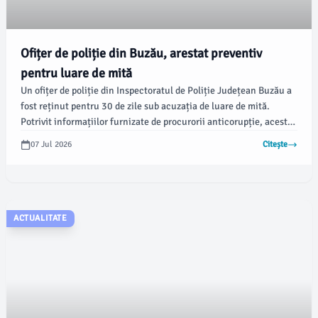
Ofițer de poliție din Buzău, arestat preventiv
pentru luare de mită
Un ofițer de poliție din Inspectoratul de Poliție Județean Buzău a
fost reținut pentru 30 de zile sub acuzația de luare de mită.
Potrivit informațiilor furnizate de procurorii anticorupție, acesta
ar fi cerut suma de 15.000 de euro și a primit peste 77.000 de lei
07 Jul 2026
Citește
pentru a ajuta un martor să formuleze un denunț într-un dosar
penal.
ACTUALITATE