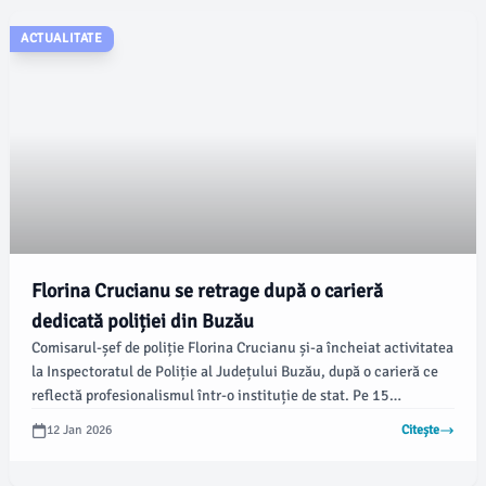
ACTUALITATE
Florina Crucianu se retrage după o carieră
dedicată poliției din Buzău
Comisarul-șef de poliție Florina Crucianu și-a încheiat activitatea
la Inspectoratul de Poliție al Județului Buzău, după o carieră ce
reflectă profesionalismul într-o instituție de stat. Pe 15
decembrie 2025, ea a pus uniforma în cui, lăsând o amprentă
12 Jan 2026
Citește
puternică prin modul calm și echilibrat în care administra
comunicarea publică, informează biroul de presă al IPJ Buzău.