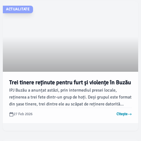
ACTUALITATE
Trei tinere reținute pentru furt și violențe în Buzău
IPJ Buzău a anunțat astăzi, prin intermediul presei locale,
reținerea a trei fete dintr-un grup de hoți. Deși grupul este format
din șase tinere, trei dintre ele au scăpat de reținere datorită
vârstei lor (10-13 ani).
27 Feb 2026
Citește