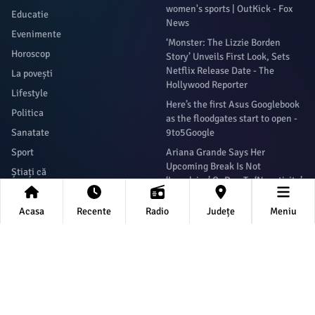
women's sports | OutKick - Fox
Educatie
News
Evenimente
‘Monster: The Lizzie Borden
Horoscop
Story’ Unveils First Look, Sets
Netflix Release Date - The
La povești
Hollywood Reporter
Lifestyle
Here’s the first Asus Googlebook
Politica
as the floodgates start to open -
Sanatate
9to5Google
Sport
Ariana Grande Says Her
Upcoming Break Is Not
Știați că
‘Impulsive’ Or Due To ‘Negativity’
Tech
- Forbes
Acasa
Recente
Radio
Județe
Meniu
Newsletter
Abonează-te