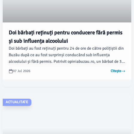
Doi bărbați reținuți pentru conducere fără permis
și sub influența alcoolului
Doi bărbați au fost reținuți pentru 24 de ore de către polițiștii din
Buzău după ce au fost surprinși conducând sub influența
alcoolului și fără permis. Potrivit opiniabuzau.ro, un bărbat de 37
de ani din Glodeanu Siliștea a fost depistat în timp ce conducea
07 Jul 2026
Citește
un autovehicul pe DJ102H.
ACTUALITATE