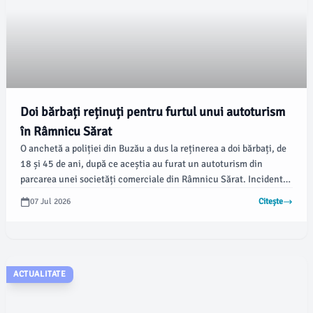
Doi bărbați reținuți pentru furtul unui autoturism
în Râmnicu Sărat
O anchetă a poliției din Buzău a dus la reținerea a doi bărbați, de
18 și 45 de ani, după ce aceștia au furat un autoturism din
parcarea unei societăți comerciale din Râmnicu Sărat. Incidentul
a fost sesizat pe 19 mai de către un bărbat de 23 de ani, care a
07 Jul 2026
Citește
observat lipsa vehiculului său.
ACTUALITATE