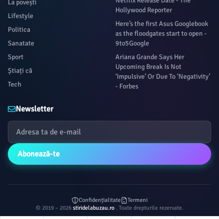
Netflix Release Date - The
La povești
Hollywood Reporter
Lifestyle
Here’s the first Asus Googlebook
Politica
as the floodgates start to open -
Sanatate
9to5Google
Sport
Ariana Grande Says Her
Upcoming Break Is Not
Știați că
‘Impulsive’ Or Due To ‘Negativity’
Tech
- Forbes
Newsletter
Abonează-te
Confidențialitate
Termeni
© 2019 – 2026
stiridelabuzau.ro
. Toate drepturile rezervate.