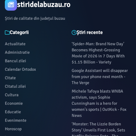
stiridelabuzau.ro
Știri de calitate din județul buzau
Categorii
Știri recente
Actualitate
‘Spider-Man: Brand New Day’
Becomes Highest-Grossing
Administratie
Movie of 2026 in 7 Days With
Bancul zilei
$1.15 Billion - Variety
Calendar Ortodox
Google Assistant will disappear
from your phone next month -
Citate
The Verge
Citatul zilei
Michele Tafoya blasts WNBA
Cultura
activism, says Sophie
Economie
Cunningham is a hero for
women's sports | OutKick - Fox
Educatie
News
Evenimente
‘Monster: The Lizzie Borden
Horoscop
Story’ Unveils First Look, Sets