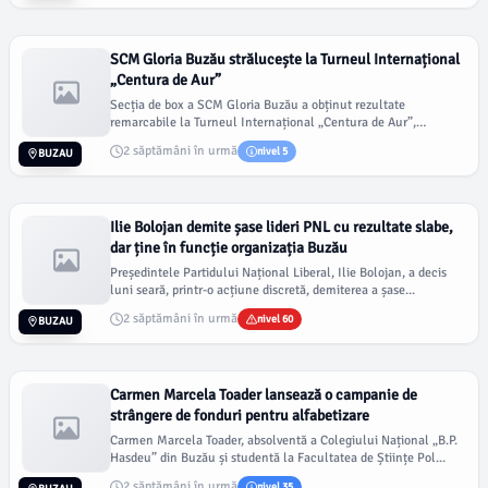
SCM Gloria Buzău strălucește la Turneul Internațional
„Centura de Aur”
Secția de box a SCM Gloria Buzău a obținut rezultate
remarcabile la Turneul Internațional „Centura de Aur”,
desfășurat r...
2 săptămâni în urmă
nivel 5
BUZAU
Ilie Bolojan demite șase lideri PNL cu rezultate slabe,
dar ține în funcție organizația Buzău
Președintele Partidului Național Liberal, Ilie Bolojan, a decis
luni seară, printr-o acțiune discretă, demiterea a șase...
2 săptămâni în urmă
nivel 60
BUZAU
Carmen Marcela Toader lansează o campanie de
strângere de fonduri pentru alfabetizare
Carmen Marcela Toader, absolventă a Colegiului Național „B.P.
Hasdeu” din Buzău și studentă la Facultatea de Științe Pol...
2 săptămâni în urmă
nivel 35