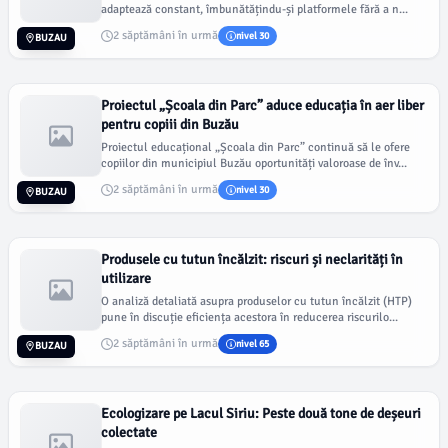
adaptează constant, îmbunătățindu-și platformele fără a n...
2 săptămâni în urmă
nivel 30
BUZAU
Proiectul „Școala din Parc” aduce educația în aer liber
pentru copiii din Buzău
Proiectul educațional „Școala din Parc” continuă să le ofere
copiilor din municipiul Buzău oportunități valoroase de înv...
2 săptămâni în urmă
nivel 30
BUZAU
Produsele cu tutun încălzit: riscuri și neclarități în
utilizare
O analiză detaliată asupra produselor cu tutun încălzit (HTP)
pune în discuție eficiența acestora în reducerea riscurilo...
2 săptămâni în urmă
nivel 65
BUZAU
Ecologizare pe Lacul Siriu: Peste două tone de deșeuri
colectate