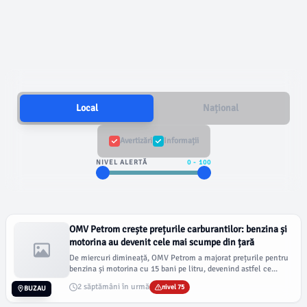
Local
Național
Avertizări
Informații
NIVEL ALERTĂ
0
-
100
OMV Petrom crește prețurile carburantilor: benzina și
motorina au devenit cele mai scumpe din țară
De miercuri dimineață, OMV Petrom a majorat prețurile pentru
benzina și motorina cu 15 bani pe litru, devenind astfel ce...
2 săptămâni în urmă
nivel 75
BUZAU