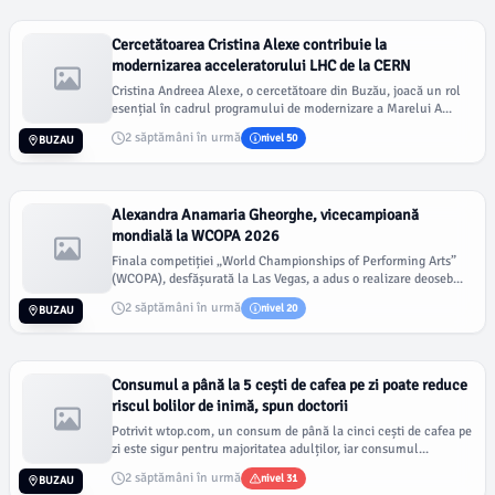
Cercetătoarea Cristina Alexe contribuie la
modernizarea acceleratorului LHC de la CERN
Cristina Andreea Alexe, o cercetătoare din Buzău, joacă un rol
esențial în cadrul programului de modernizare a Marelui A...
2 săptămâni în urmă
nivel 50
BUZAU
Alexandra Anamaria Gheorghe, vicecampioană
mondială la WCOPA 2026
Finala competiției „World Championships of Performing Arts”
(WCOPA), desfășurată la Las Vegas, a adus o realizare deoseb...
2 săptămâni în urmă
nivel 20
BUZAU
Consumul a până la 5 cești de cafea pe zi poate reduce
riscul bolilor de inimă, spun doctorii
Potrivit wtop.com, un consum de până la cinci cești de cafea pe
zi este sigur pentru majoritatea adulților, iar consumul...
2 săptămâni în urmă
nivel 31
BUZAU