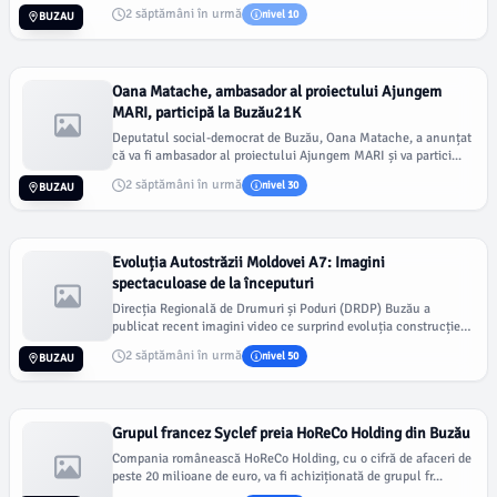
2 săptămâni în urmă
nivel 10
BUZAU
Oana Matache, ambasador al proiectului Ajungem
MARI, participă la Buzău21K
Deputatul social-democrat de Buzău, Oana Matache, a anunțat
că va fi ambasador al proiectului Ajungem MARI și va partici...
2 săptămâni în urmă
nivel 30
BUZAU
Evoluția Autostrăzii Moldovei A7: Imagini
spectaculoase de la începuturi
Direcția Regională de Drumuri și Poduri (DRDP) Buzău a
publicat recent imagini video ce surprind evoluția construcției
p...
2 săptămâni în urmă
nivel 50
BUZAU
Grupul francez Syclef preia HoReCo Holding din Buzău
Compania românească HoReCo Holding, cu o cifră de afaceri de
peste 20 milioane de euro, va fi achiziționată de grupul fr...