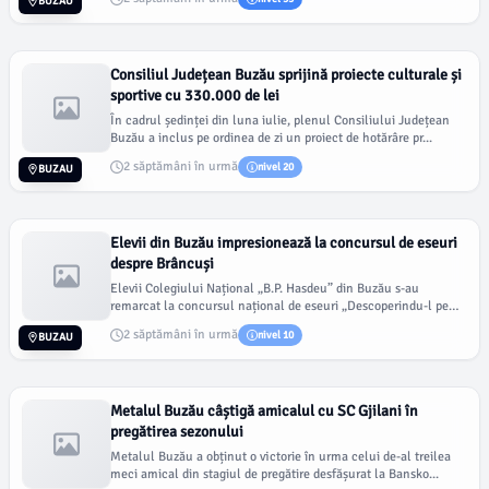
BUZAU
Consiliul Județean Buzău sprijină proiecte culturale și
sportive cu 330.000 de lei
În cadrul ședinței din luna iulie, plenul Consiliului Județean
Buzău a inclus pe ordinea de zi un proiect de hotărâre pr...
2 săptămâni în urmă
nivel 20
BUZAU
Elevii din Buzău impresionează la concursul de eseuri
despre Brâncuși
Elevii Colegiului Național „B.P. Hasdeu” din Buzău s-au
remarcat la concursul național de eseuri „Descoperindu-l pe
Brân...
2 săptămâni în urmă
nivel 10
BUZAU
Metalul Buzău câștigă amicalul cu SC Gjilani în
pregătirea sezonului
Metalul Buzău a obținut o victorie în urma celui de-al treilea
meci amical din stagiul de pregătire desfășurat la Bansko...