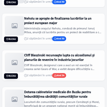
2 săptămâni în urmă
nivel 50
BUZAU
Nehoiu se apropie de finalizarea lucrărilor la un
proiect european major
Administrația orașului Nehoiu, condusă de primarul Ionuț
Milea, anunță că lucrările pentru un proiect de reabilitare a c...
2 săptămâni în urmă
nivel 50
BUZAU
Cliff Bleszinski recunoaște lupta cu alcoolismul și
planurile de revenire în industria jocurilor
Cliff Bleszinski, designerul care a avut un rol esențial în
crearea seriei Gears of War, a vorbit despre dificultățile s...
2 săptămâni în urmă
nivel 34
BUZAU
Dotarea cabinetelor medicale din Buzău pentru
îmbunătățirea sănătății comunităților rurale
Locuitorii din comunitățile rurale, precum Cernătești și Merei,
beneficiază de un program național menit să îmbunătățeas...