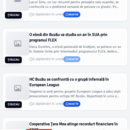
Lacul Siriu, un loc renumit pentru peisajele sale superbe, se
confruntă cu o problemă serioasă de poluare cu plastic. Po...
2 săptămâni în urmă
nivel 45
BUZAU
O elevă din Buzău va studia un an în SUA prin
programul FLEX
Oana Dumitru, o elevă pasionată de învățare, va petrece un an
în Statele Unite prin intermediul programului FLEX, dedica...
2 săptămâni în urmă
nivel 10
BUZAU
HC Buzău se confruntă cu o grupă infernală în
European League
Tragerea la sorți pentru grupele European League a adus vești
provocatoare pentru echipa HC Buzău. Repartizați în urna a...
2 săptămâni în urmă
nivel 70
BUZAU
Cooperativa Țara Mea atinge recorduri financiare în
2025