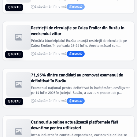
2 săptămâni în urmă
nivel 10
BUZAU
Restricții de circulație pe Calea Eroilor din Buzău în
weekendul viitor
Primăria Municipiului Buzău anunță restricții de circulație pe
Calea Eroilor, în perioada 23-24 iulie. Aceste măsuri sun...
2 săptămâni în urmă
nivel 50
BUZAU
71,93% dintre candidați au promovat examenul de
definitivat în Buzău
Examenul național pentru definitivat în învățământ, desfășurat
pe 14 iulie 2026 în județul Buzău, a avut un procent de p...
2 săptămâni în urmă
nivel 30
BUZAU
Cazinourile online actualizează platformele fără
downtime pentru utilizatori
Într-o industrie în continuă expansiune, cazinourile online se