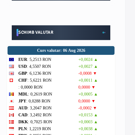
SCHIMB VALUTAR
Curs valutar: 06 Aug 2026
EUR
: 5,2513 RON
+0,0024 ▲
USD
: 4,5507 RON
+0,0027 ▲
GBP
: 6,1236 RON
-0,0008 ▼
CHF
: 5,6221 RON
+0,0011 ▲
: 0,0000 RON
0,0000 ▼
MDL
: 0,2619 RON
+0,0005 ▲
JPY
: 0,0288 RON
0,0000 ▼
AUD
: 3,2047 RON
-0,0002 ▼
CAD
: 3,2492 RON
+0,0153 ▲
DKK
: 0,7025 RON
+0,0003 ▲
PLN
: 1,2219 RON
+0,0038 ▲