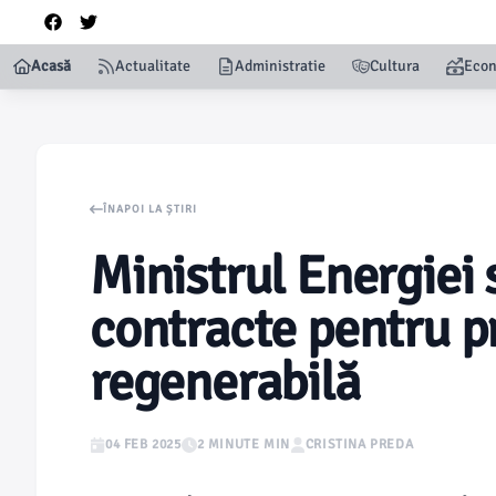
Acasă
Actualitate
Administratie
Cultura
Eco
ÎNAPOI LA ȘTIRI
Ministrul Energiei
contracte pentru p
regenerabilă
04 FEB 2025
2 MINUTE MIN
CRISTINA PREDA