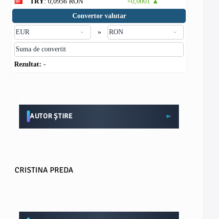
TRY
: 0,0956 RON
+0,0001 ▲
Convertor valutar
»
Rezultat:
-
AUTOR ȘTIRE
CRISTINA PREDA