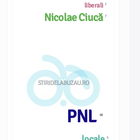
liberali
2
Nicolae Ciucă
7
STIRIDELABUZAU.RO
PNL
18
locale
5