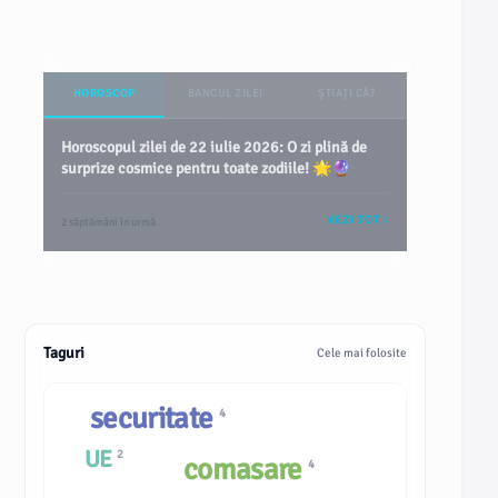
HOROSCOP
BANCUL ZILEI
ȘTIAȚI CĂ?
Horoscopul zilei de 22 iulie 2026: O zi plină de
surprize cosmice pentru toate zodiile! 🌟🔮
VEZI TOT
2 săptămâni în urmă
Taguri
Cele mai folosite
securitate
4
UE
2
comasare
4