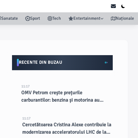
Sanatate
Sport
Tech
Entertainment
Naționale
RECENTE DIN BUZAU
11:17
OMV Petrom crește prețurile
carburantilor: benzina și motorina au
devenit cele mai scumpe din țară
11:17
Cercetătoarea Cristina Alexe contribuie la
modernizarea acceleratorului LHC de la