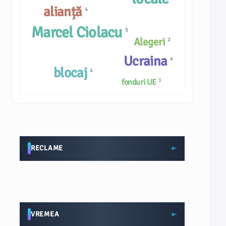
alianță
4
Marcel Ciolacu
5
Alegeri
2
Ucraina
4
blocaj
4
1
fonduri UE
RECLAME
VREMEA