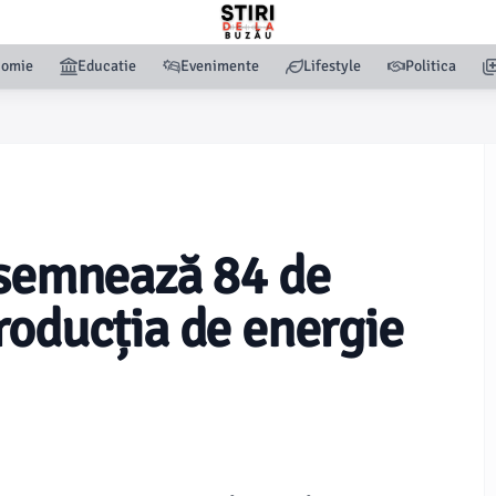
nomie
Educatie
Evenimente
Lifestyle
Politica
 semnează 84 de
roducția de energie