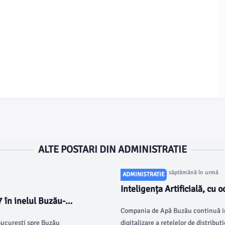
ALTE POSTARI DIN ADMINISTRATIE
Articol postat cu 1 săptămână în urmă
ADMINISTRATIE
Inteligența Artificială, cu o
 în inelul Buzău-
Compania de Apă Buzău continuă i
 București spre Buzău
digitalizare a rețelelor de distribu