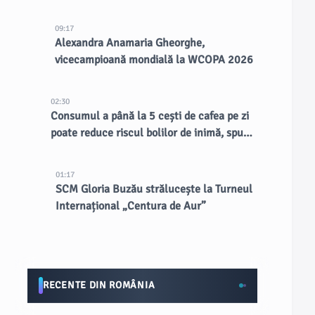
CERN
09:17
Alexandra Anamaria Gheorghe,
vicecampioană mondială la WCOPA 2026
02:30
Consumul a până la 5 cești de cafea pe zi
poate reduce riscul bolilor de inimă, spun
doctorii
01:17
SCM Gloria Buzău strălucește la Turneul
Internațional „Centura de Aur”
RECENTE DIN ROMÂNIA