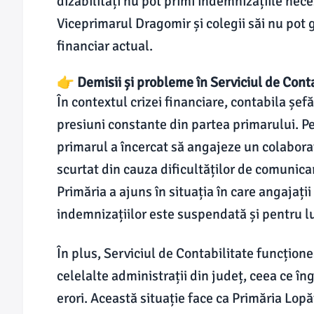
dizabilități nu pot primi indemnizațiile nece
Viceprimarul Dragomir și colegii săi nu pot 
financiar actual.
👉 Demisii și probleme în Serviciul de Conta
În contextul crizei financiare, contabila șef
presiuni constante din partea primarului. P
primarul a încercat să angajeze un colaborato
scurtat din cauza dificultăților de comunicar
Primăria a ajuns în situația în care angajații 
indemnizațiilor este suspendată și pentru l
În plus, Serviciul de Contabilitate funcțione
celelalte administrații din județ, ceea ce în
erori. Această situație face ca Primăria Lopăt