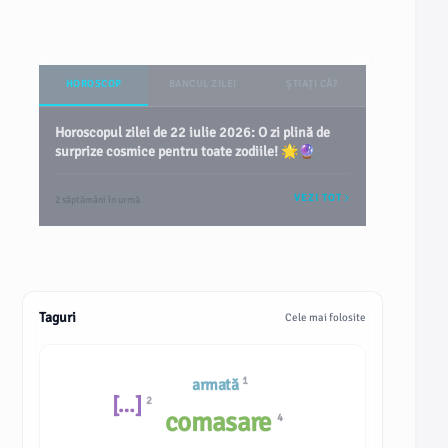
HOROSCOP
BANCUL ZILEI
ȘTIAȚI CĂ?
Horoscopul zilei de 22 iulie 2026: O zi plină de
surprize cosmice pentru toate zodiile! 🌟🔮
VEZI TOT
2 săptămâni în urmă
Taguri
Cele mai folosite
1
armată
[…]
2
comasare
4