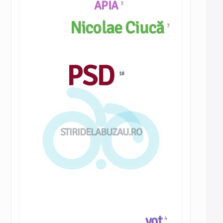
APIA
3
Nicolae Ciucă
7
PSD
18
STIRIDELABUZAU.RO
vot
4