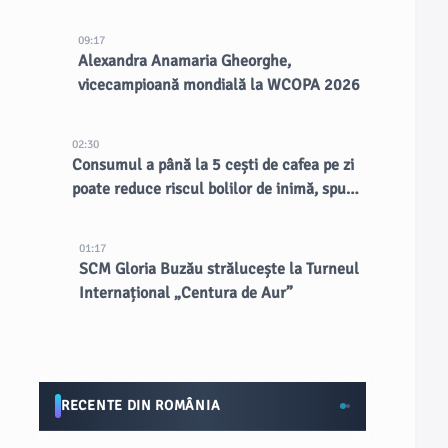
CERN
09:17
Alexandra Anamaria Gheorghe,
vicecampioană mondială la WCOPA 2026
02:30
Consumul a până la 5 cești de cafea pe zi
poate reduce riscul bolilor de inimă, spun
doctorii
01:17
SCM Gloria Buzău strălucește la Turneul
Internațional „Centura de Aur”
RECENTE DIN ROMÂNIA