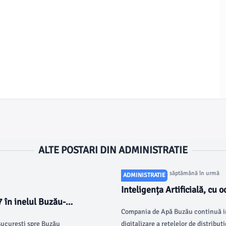
ALTE POSTARI DIN ADMINISTRATIE
Articol postat cu 1 săptămână în urmă
ADMINISTRATIE
Inteligența Artificială, cu o
 în inelul Buzău-
Compania de Apă Buzău continuă i
 București spre Buzău
digitalizare a rețelelor de distribu