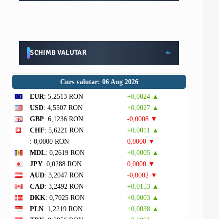
SCHIMB VALUTAR
Curs valutar: 06 Aug 2026
EUR
: 5,2513 RON
+0,0024 ▲
USD
: 4,5507 RON
+0,0027 ▲
GBP
: 6,1236 RON
-0,0008 ▼
CHF
: 5,6221 RON
+0,0011 ▲
: 0,0000 RON
0,0000 ▼
MDL
: 0,2619 RON
+0,0005 ▲
JPY
: 0,0288 RON
0,0000 ▼
AUD
: 3,2047 RON
-0,0002 ▼
CAD
: 3,2492 RON
+0,0153 ▲
DKK
: 0,7025 RON
+0,0003 ▲
PLN
: 1,2219 RON
+0,0038 ▲