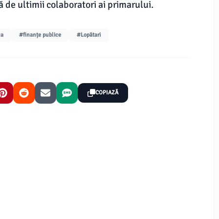
 de ultimii colaboratori ai primarului.
ca
#finanțe publice
#Lopătari
COPIAZĂ