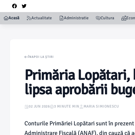
Acasă
Actualitate
Administratie
Cultura
Eco
ÎNAPOI LA ȘTIRI
Primăria Lopătari, 
lipsa aprobării bug
02 JUN 2026
3 MINUTE MIN
MARIA SIMIONESCU
Conturile Primăriei Lopătari sunt în prezen
Administrare Fiscală (ANAF), din cauză că a