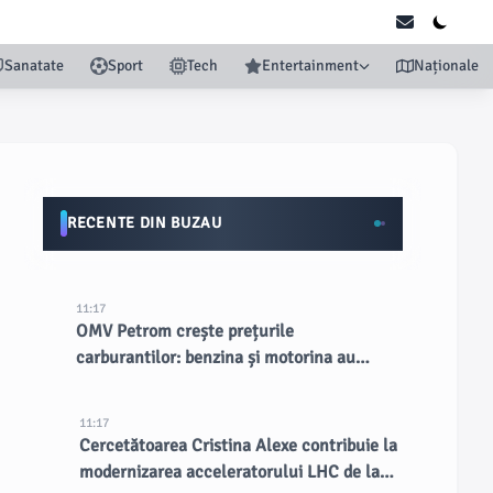
Sanatate
Sport
Tech
Entertainment
Naționale
RECENTE DIN BUZAU
11:17
OMV Petrom crește prețurile
carburantilor: benzina și motorina au
devenit cele mai scumpe din țară
11:17
Cercetătoarea Cristina Alexe contribuie la
modernizarea acceleratorului LHC de la