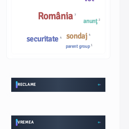
România
7
anunţ
2
sondaj
4
securitate
4
1
parent group
RECLAME
VREMEA