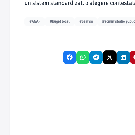
un sistem standardizat, o alegere contestată
#ANAF
#buget local
#demisii
#administratie publi