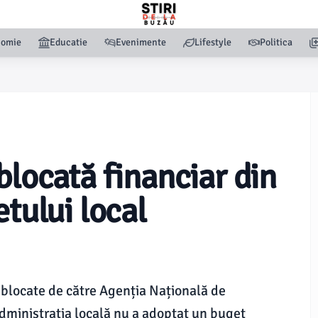
nomie
Educatie
Evenimente
Lifestyle
Politica
blocată financiar din
etului local
t blocate de către Agenția Națională de
dministrația locală nu a adoptat un buget