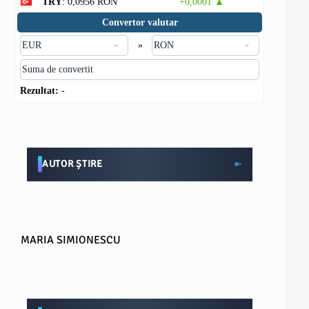
TRY
: 0,0956 RON
+0,0001 ▲
Convertor valutar
»
Rezultat:
-
AUTOR ȘTIRE
MARIA SIMIONESCU