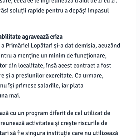
sare, ceea ce le îngreunează traiul de zi cu zi.
găsi soluții rapide pentru a depăși impasul
bilitate agravează criza
ă a Primăriei Lopătari și-a dat demisia, acuzând
entru a menține un minim de funcționare,
r din localitate, însă acest contract a fost
e și a presiunilor exercitate. Ca urmare,
nu își primesc salariile, iar plata
una mai.
ază cu un program diferit de cel utilizat de
greunează activitatea și crește riscurile de
ari să fie singura instituție care nu utilizează