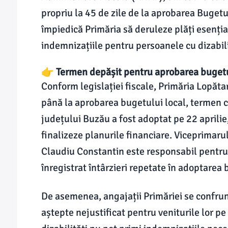
propriu la 45 de zile de la aprobarea Bugetu
împiedică Primăria să deruleze plăți esențiale
indemnizațiile pentru persoanele cu dizabili
👉 Termen depășit pentru aprobarea bugetul
Conform legislației fiscale, Primăria Lopătar
până la aprobarea bugetului local, termen ca
județului Buzău a fost adoptat pe 22 aprilie,
finalizeze planurile financiare. Viceprimaru
Claudiu Constantin este responsabil pentru 
înregistrat întârzieri repetate în adoptarea 
De asemenea, angajații Primăriei se confruntă
aștepte nejustificat pentru veniturile lor pe 