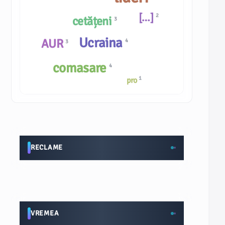
[…]
2
cetățeni
3
Ucraina
AUR
4
3
comasare
4
1
pro
RECLAME
VREMEA