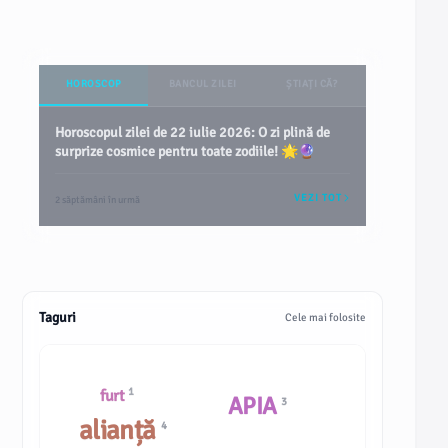
HOROSCOP
BANCUL ZILEI
ȘTIAȚI CĂ?
Horoscopul zilei de 22 iulie 2026: O zi plină de
surprize cosmice pentru toate zodiile! 🌟🔮
VEZI TOT
2 săptămâni în urmă
Taguri
Cele mai folosite
1
furt
APIA
3
alianță
4