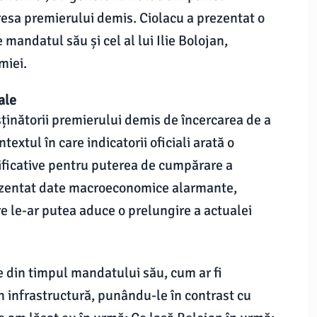
resa premierului demis. Ciolacu a prezentat o
 mandatul său și cel al lui Ilie Bolojan,
miei.
ale
sținătorii premierului demis de încercarea de a
extul în care indicatorii oficiali arată o
nificative pentru puterea de cumpărare a
prezentat date macroeconomice alarmante,
re le-ar putea aduce o prelungire a actualei
le din timpul mandatului său, cum ar fi
 în infrastructură, punându-le în contrast cu