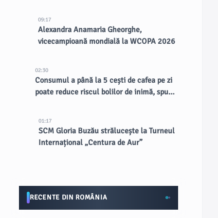
CERN
09:17
Alexandra Anamaria Gheorghe,
vicecampioană mondială la WCOPA 2026
02:30
Consumul a până la 5 cești de cafea pe zi
poate reduce riscul bolilor de inimă, spun
doctorii
01:17
SCM Gloria Buzău strălucește la Turneul
Internațional „Centura de Aur”
RECENTE DIN ROMÂNIA