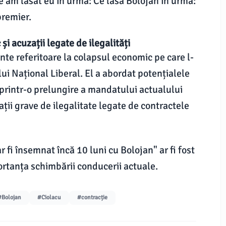
Ce am lăsat eu în urmă: Ce lasă Bolojan în urmă:
premier.
 acuzații legate de ilegalități
nte referitoare la colapsul economic pe care l-
lui Național Liberal. El a abordat potențialele
printr-o prelungire a mandatului actualului
ții grave de ilegalitate legate de contractele
 fi însemnat încă 10 luni cu Bolojan" ar fi fost
rtanța schimbării conducerii actuale.
#Bolojan
#Ciolacu
#contracție