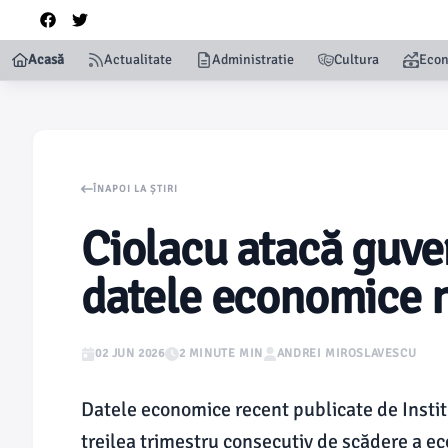
Acasă
Actualitate
Administratie
Cultura
Eco
ÎNAPOI LA ȘTIRI
Ciolacu atacă guve
datele economice 
02 JUN 2026
2 MINUTE MIN
ANDREI MIROSLAVESCU
Datele economice recent publicate de Institu
treilea trimestru consecutiv de scădere a e