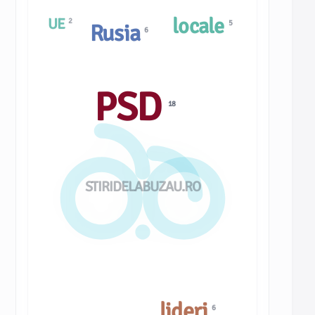
locale
UE
2
5
Rusia
6
PSD
18
STIRIDELABUZAU.RO
lideri
6