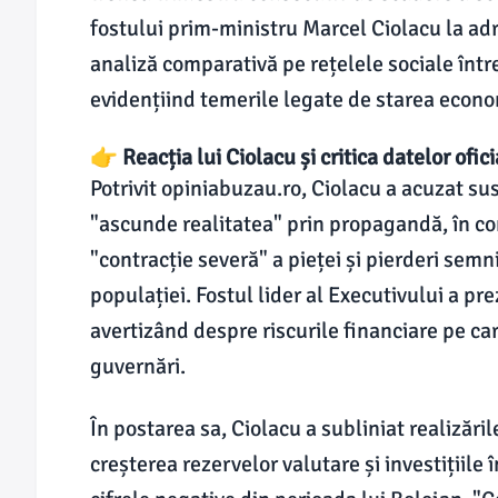
fostului prim-ministru Marcel Ciolacu la ad
analiză comparativă pe rețelele sociale între
evidențiind temerile legate de starea econo
👉 Reacția lui Ciolacu și critica datelor ofici
Potrivit opiniabuzau.ro, Ciolacu a acuzat su
"ascunde realitatea" prin propagandă, în cont
"contracție severă" a pieței și pierderi sem
populației. Fostul lider al Executivului a 
avertizând despre riscurile financiare pe ca
guvernări.
În postarea sa, Ciolacu a subliniat realizări
creșterea rezervelor valutare și investițiile