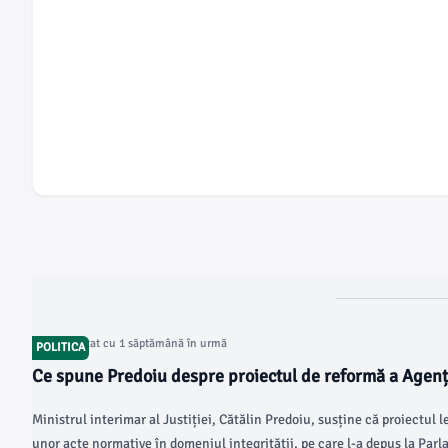
Articol postat cu 1 săptămână în urmă
POLITICA
Ce spune Predoiu despre proiectul de reformă a Agenț
Integritate
Ministrul interimar al Justiției, Cătălin Predoiu, susține că proiectul l
unor acte normative în domeniul integrității, pe care l-a depus la Parl