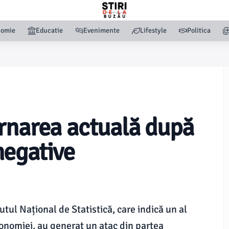
nomie
Educatie
Evenimente
Lifestyle
Politica
rnarea actuală după
negative
tul Național de Statistică, care indică un al
conomiei, au generat un atac din partea