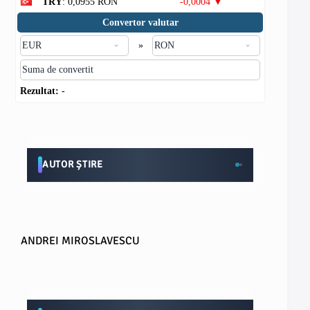
TRY
: 0,0955 RON
-0,0004 ▼
Convertor valutar
»
Rezultat:
-
AUTOR ȘTIRE
ANDREI MIROSLAVESCU