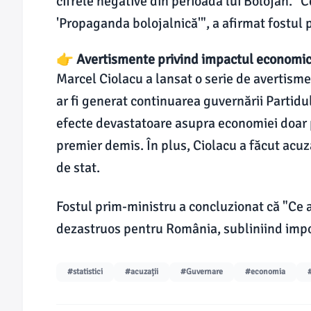
cifrele negative din perioada lui Bolojan. "
'Propaganda bolojalnică'", a afirmat fostul 
👉 Avertismente privind impactul economic și
Marcel Ciolacu a lansat o serie de avertisme
ar fi generat continuarea guvernării Partidu
efecte devastatoare asupra economiei doar 
premier demis. În plus, Ciolacu a făcut acuza
de stat.
Fostul prim-ministru a concluzionat că "Ce ar
dezastruos pentru România, subliniind impo
#statistici
#acuzații
#Guvernare
#economia