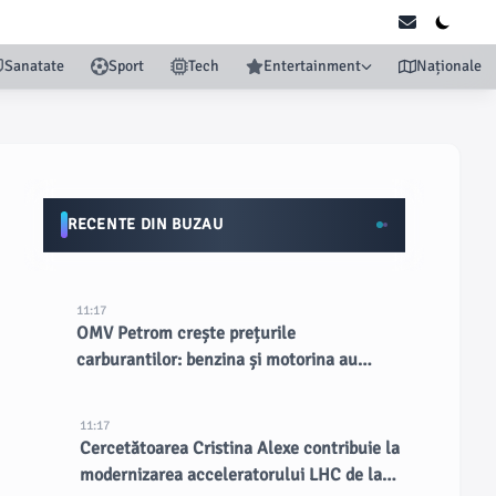
Sanatate
Sport
Tech
Entertainment
Naționale
RECENTE DIN BUZAU
11:17
OMV Petrom crește prețurile
carburantilor: benzina și motorina au
devenit cele mai scumpe din țară
11:17
Cercetătoarea Cristina Alexe contribuie la
modernizarea acceleratorului LHC de la