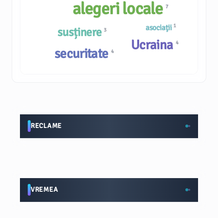
alegeri locale
7
1
asociaţii
susținere
3
Ucraina
4
securitate
4
RECLAME
VREMEA