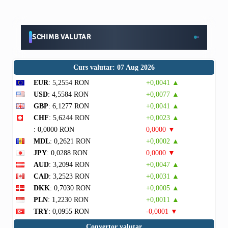
SCHIMB VALUTAR
Curs valutar: 07 Aug 2026
EUR
: 5,2554 RON
+0,0041 ▲
USD
: 4,5584 RON
+0,0077 ▲
GBP
: 6,1277 RON
+0,0041 ▲
CHF
: 5,6244 RON
+0,0023 ▲
: 0,0000 RON
0,0000 ▼
MDL
: 0,2621 RON
+0,0002 ▲
JPY
: 0,0288 RON
0,0000 ▼
AUD
: 3,2094 RON
+0,0047 ▲
CAD
: 3,2523 RON
+0,0031 ▲
DKK
: 0,7030 RON
+0,0005 ▲
PLN
: 1,2230 RON
+0,0011 ▲
TRY
: 0,0955 RON
-0,0001 ▼
Convertor valutar