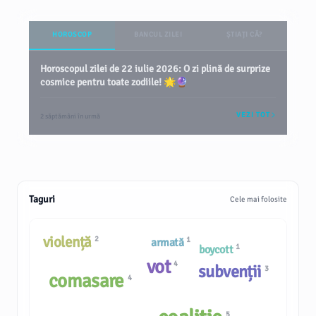
HOROSCOP
BANCUL ZILEI
ȘTIAȚI CĂ?
Horoscopul zilei de 22 iulie 2026: O zi plină de surprize
cosmice pentru toate zodiile! 🌟🔮
VEZI TOT
2 săptămâni în urmă
Taguri
Cele mai folosite
violență
2
1
armată
1
boycott
vot
4
subvenții
3
comasare
4
5