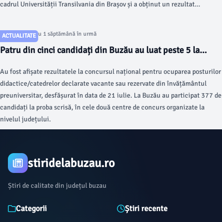
cadrul Universității Transilvania din Brașov și a obținut un rezultat
remarcabil la examenul național de Titularizare.
Articol postat cu 1 săptămână în urmă
ACTUALITATE
Patru din cinci candidați din Buzău au luat peste 5 la
examenul de titularizare
Au fost afișate rezultatele la concursul național pentru ocuparea posturilor
didactice/catedrelor declarate vacante sau rezervate din învățământul
preuniversitar, desfășurat în data de 21 iulie. La Buzău au participat 377 de
candidați la proba scrisă, în cele două centre de concurs organizate la
nivelul județului.
stiridelabuzau.ro
Știri de calitate din județul buzau
Categorii
Știri recente