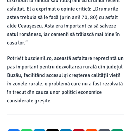
distribuit la rândul său fotografii cu drumul recent
asfaltat. El a exprimat o opinie critică: „Drumurile
astea trebuia să le facă (prin anii 70, 80) cu asfalt
alde Ceaușescu. Asta era important ca să salveze
satul românesc, iar oamenii să trăiască mai bine în
casa lor.”
Potrivit buzoienii.ro, această asfaltare reprezintă un
pas important pentru dezvoltarea rurală din județul
Buzău, facilitând accesul și creșterea calității vieții
în zonele rurale, o problemă care nu a fost rezolvată
în trecut din cauza unor politici economice
considerate greșite.