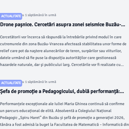
ţară.
Articol postat cu 1 săptămână în urmă
ACTUALITATE
Drone pașnice. Cercetări asupra zonei seismice Buzău-
Vrancea
Cercetătorii vor încerca să răspundă la întrebările privind modul în care
cutremurele din zona Buzău-Vrancea afectează stabilitatea unor forme de
relief care pot da naştere alunecărilor de teren, surpărilor sau viiturilor,
datele urmând să fie puse la dispoziţia autorităţilor care gestionează
hazardele naturale, dar şi publicului larg. Cercetările vor fi realizate cu
ajutorul dronelor si ochelarilor VR, potrivit „Agerpres”.
Articol postat cu 1 săptămână în urmă
ACTUALITATE
Șefa de promoție a Pedagogicului, dublă performanță:
admisă la Matematică și 9,55 la Titularizare
Performanțele excepționale ale Iuliei Maria Ghinea continuă să confirme
un parcurs educațional de elită. Absolventă a Colegiului Național
Pedagogic „Spiru Haret” din Buzău și șefă de promoție a generației 2026,
tânăra a fost admisă la buget la Facultatea de Matematică – Informatică din