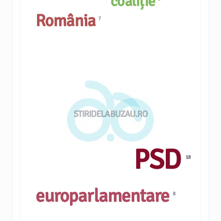
coaliție
România
7
STIRIDELABUZAU.RO
PSD
18
europarlamentare
8