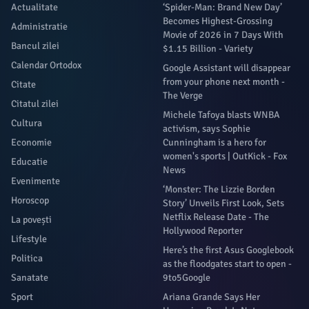
Actualitate
‘Spider-Man: Brand New Day’
Becomes Highest-Grossing
Administratie
Movie of 2026 in 7 Days With
Bancul zilei
$1.15 Billion - Variety
Calendar Ortodox
Google Assistant will disappear
from your phone next month -
Citate
The Verge
Citatul zilei
Michele Tafoya blasts WNBA
Cultura
activism, says Sophie
Economie
Cunningham is a hero for
women's sports | OutKick - Fox
Educatie
News
Evenimente
‘Monster: The Lizzie Borden
Horoscop
Story’ Unveils First Look, Sets
Netflix Release Date - The
La povești
Hollywood Reporter
Lifestyle
Here’s the first Asus Googlebook
Politica
as the floodgates start to open -
Sanatate
9to5Google
Sport
Ariana Grande Says Her