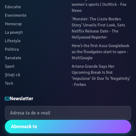
women's sports | OutKick - Fox
Educatie
News
Evenimente
‘Monster: The Lizzie Borden
Horoscop
Story’ Unveils First Look, Sets
Netflix Release Date - The
La povești
Hollywood Reporter
Lifestyle
Here’s the first Asus Googlebook
Politica
as the floodgates start to open -
Sanatate
9to5Google
Sport
Ariana Grande Says Her
Upcoming Break Is Not
Știați că
‘Impulsive’ Or Due To ‘Negativity’
Tech
- Forbes
Newsletter
Abonează-te