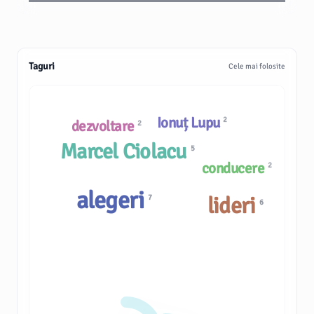
Taguri
Cele mai folosite
Ionuț Lupu
2
dezvoltare
2
Marcel Ciolacu
5
conducere
2
alegeri
lideri
7
6