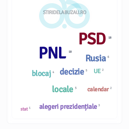
STIRIDELABUZAU.RO
PSD
18
PNL
18
Rusia
6
decizie
UE
2
5
blocaj
4
locale
calendar
5
2
alegeri prezidențiale
3
1
stat