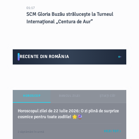
01:17
SCM Gloria Buzău strălucește la Turneul
Internațional „Centura de Aur”
RECENTE DIN ROMÂNIA
HOROSCOP
BANCUL ZILEI
ȘTIAȚI CĂ?
Horoscopul zilei de 22 iulie 2026: O zi plină de surprize
cosmice pentru toate zodiile! 🌟🔮
VEZI TOT
2 săptămâni în urmă