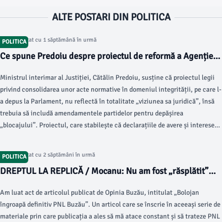
ALTE POSTARI DIN POLITICA
Articol postat cu 1 săptămână în urmă
POLITICA
Ce spune Predoiu despre proiectul de reformă a Agenției
Naționale de Integritate
Ministrul interimar al Justiției, Cătălin Predoiu, susține că proiectul legii
privind consolidarea unor acte normative în domeniul integrității, pe care l-
a depus la Parlament, nu reflectă în totalitate „viziunea sa juridică”, însă
trebuia să includă amendamentele partidelor pentru depășirea
„blocajului”. Proiectul, care stabilește că declarațiile de avere și interese
se depun în continuare la Agenția Națională de Integritate (ANI), dar nu
vor fi publicate, este unul dintre cele șase necesare pentru accesarea
Articol postat cu 2 săptămâni în urmă
POLITICA
banilor rămași în Planul Național de Redresare și Reziliență (PNRR).
DREPTUL LA REPLICĂ / Mocanu: Nu am fost „răsplătit”
pentru anumite poziționări interne
Am luat act de articolul publicat de Opinia Buzău, intitulat „Bolojan
îngroapă definitiv PNL Buzău”. Un articol care se înscrie în aceeași serie de
materiale prin care publicația a ales să mă atace constant și să trateze PNL