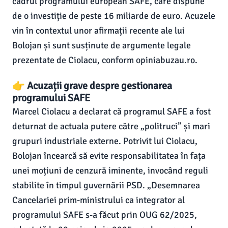
cadrul programului european SAFE, care dispune
de o investiție de peste 16 miliarde de euro. Acuzele
vin în contextul unor afirmații recente ale lui
Bolojan și sunt susținute de argumente legale
prezentate de Ciolacu, conform opiniabuzau.ro.
👉 Acuzații grave despre gestionarea
programului SAFE
Marcel Ciolacu a declarat că programul SAFE a fost
deturnat de actuala putere către „politruci” și mari
grupuri industriale externe. Potrivit lui Ciolacu,
Bolojan încearcă să evite responsabilitatea în fața
unei moțiuni de cenzură iminente, invocând reguli
stabilite în timpul guvernării PSD. „Desemnarea
Cancelariei prim-ministrului ca integrator al
programului SAFE s-a făcut prin OUG 62/2025,