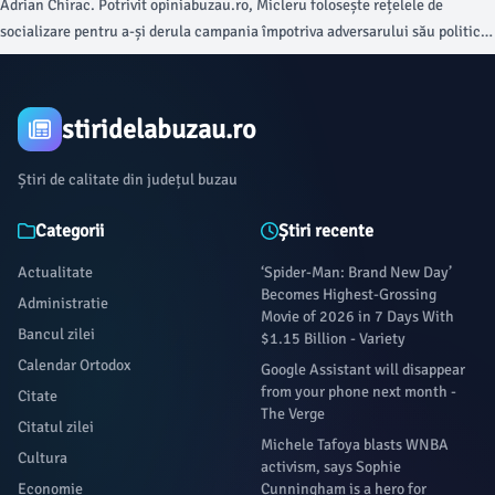
Adrian Chirac. Potrivit opiniabuzau.ro, Micleru folosește rețelele de
socializare pentru a-și derula campania împotriva adversarului său politic,
argumentând că mandatul său anterior a fost unul deosebit de profesionist.
stiridelabuzau.ro
Știri de calitate din județul buzau
Categorii
Știri recente
Actualitate
‘Spider-Man: Brand New Day’
Becomes Highest-Grossing
Administratie
Movie of 2026 in 7 Days With
Bancul zilei
$1.15 Billion - Variety
Calendar Ortodox
Google Assistant will disappear
from your phone next month -
Citate
The Verge
Citatul zilei
Michele Tafoya blasts WNBA
Cultura
activism, says Sophie
Economie
Cunningham is a hero for