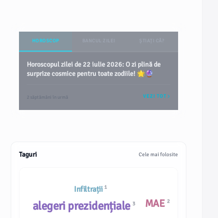
HOROSCOP
BANCUL ZILEI
ȘTIAȚI CĂ?
Horoscopul zilei de 22 iulie 2026: O zi plină de
surprize cosmice pentru toate zodiile! 🌟🔮
VEZI TOT
2 săptămâni în urmă
Taguri
Cele mai folosite
1
Infiltrații
MAE
2
alegeri prezidențiale
3