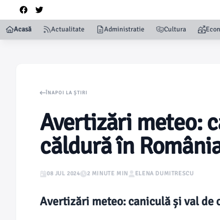
Acasă
Actualitate
Administratie
Cultura
Eco
ÎNAPOI LA ȘTIRI
Avertizări meteo: c
căldură în Români
08 JUL 2024
2 MINUTE MIN
ELENA DUMITRESCU
Avertizări meteo: caniculă și val de