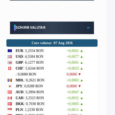
SCHIMB VALUTAR
Curs valutar: 07 Aug 2026
EUR
: 5,2554 RON
+0,0041 ▲
USD
: 4,5584 RON
+0,0077 ▲
GBP
: 6,1277 RON
+0,0041 ▲
CHF
: 5,6244 RON
+0,0023 ▲
: 0,0000 RON
0,0000 ▼
MDL
: 0,2621 RON
+0,0002 ▲
JPY
: 0,0288 RON
0,0000 ▼
AUD
: 3,2094 RON
+0,0047 ▲
CAD
: 3,2523 RON
+0,0031 ▲
DKK
: 0,7030 RON
+0,0005 ▲
PLN
: 1,2230 RON
+0,0011 ▲