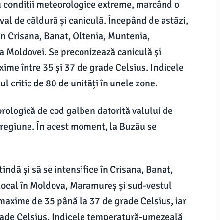
u condiții meteorologice extreme, marcând o
l de căldură și caniculă. Începând de astăzi,
 în Crisana, Banat, Oltenia, Muntenia,
a Moldovei. Se preconizează caniculă și
xime între 35 și 37 de grade Celsius. Indicele
 critic de 80 de unități în unele zone.
rologică de cod galben datorită valului de
a regiune. În acest moment, la Buzău se
indă și să se intensifice în Crisana, Banat,
local în Moldova, Maramureș și sud-vestul
 maxime de 35 până la 37 de grade Celsius, iar
grade Celsius. Indicele temperatură-umezeală