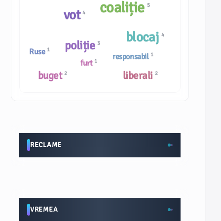
coaliție
5
vot
4
blocaj
4
poliție
3
1
Ruse
1
responsabil
1
furt
buget
liberali
2
2
RECLAME
VREMEA