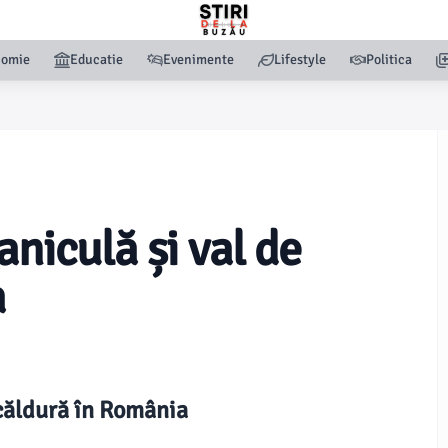
nomie
Educatie
Evenimente
Lifestyle
Politica
aniculă și val de
a
 căldură în România