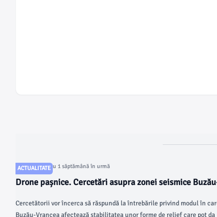
Articol postat cu 1 săptămână în urmă
ACTUALITATE
Drone pașnice. Cercetări asupra zonei seismice Buză
Cercetătorii vor încerca să răspundă la întrebările privind modul în c
Buzău-Vrancea afectează stabilitatea unor forme de relief care pot da