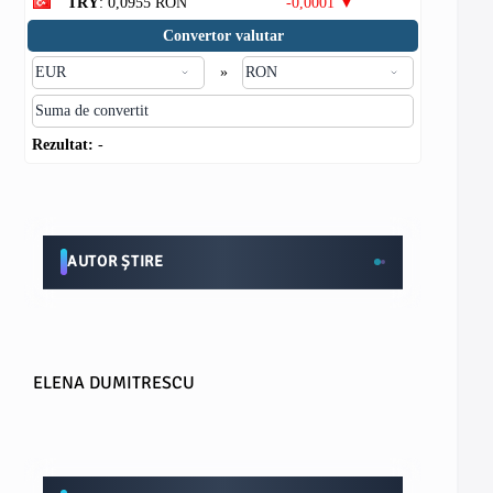
TRY
: 0,0955 RON
-0,0001 ▼
Convertor valutar
»
Rezultat:
-
AUTOR ȘTIRE
ELENA DUMITRESCU