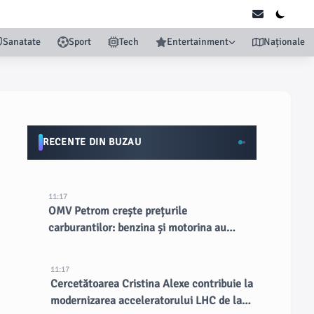
Sanatate
Sport
Tech
Entertainment
Naționale
RECENTE DIN BUZAU
11:17
OMV Petrom crește prețurile
carburantilor: benzina și motorina au
devenit cele mai scumpe din țară
11:17
Cercetătoarea Cristina Alexe contribuie la
modernizarea acceleratorului LHC de la