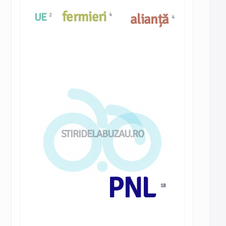
fermieri
UE
4
alianță
2
4
STIRIDELABUZAU.RO
PNL
18