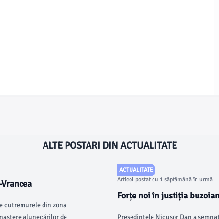
ALTE POSTARI DIN ACTUALITATE
ACTUALITATE
Articol postat cu 1 săptămână în urmă
u-Vrancea
Forțe noi în justiția buzoia
are cutremurele din zona
 naştere alunecărilor de
Preşedintele Nicuşor Dan a semnat 