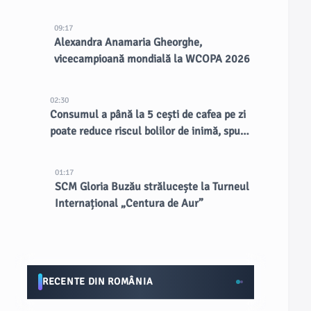
CERN
09:17
Alexandra Anamaria Gheorghe,
vicecampioană mondială la WCOPA 2026
02:30
Consumul a până la 5 cești de cafea pe zi
poate reduce riscul bolilor de inimă, spun
doctorii
01:17
SCM Gloria Buzău strălucește la Turneul
Internațional „Centura de Aur”
RECENTE DIN ROMÂNIA