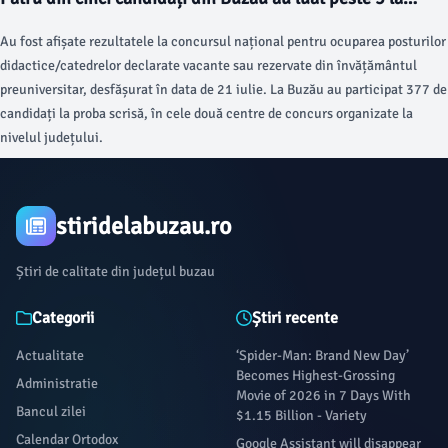
examenul de titularizare
Au fost afișate rezultatele la concursul național pentru ocuparea posturilor
didactice/catedrelor declarate vacante sau rezervate din învățământul
preuniversitar, desfășurat în data de 21 iulie. La Buzău au participat 377 de
candidați la proba scrisă, în cele două centre de concurs organizate la
nivelul județului.
stiridelabuzau.ro
Știri de calitate din județul buzau
Categorii
Știri recente
Actualitate
‘Spider-Man: Brand New Day’
Becomes Highest-Grossing
Administratie
Movie of 2026 in 7 Days With
Bancul zilei
$1.15 Billion - Variety
Calendar Ortodox
Google Assistant will disappear