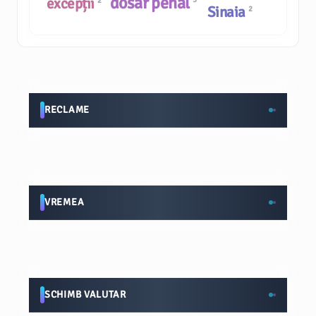
dosar penal
excepții
2
Sinaia
2
RECLAME
VREMEA
SCHIMB VALUTAR