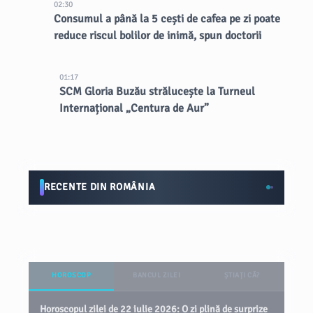
02:30
Consumul a până la 5 cești de cafea pe zi poate
reduce riscul bolilor de inimă, spun doctorii
01:17
SCM Gloria Buzău strălucește la Turneul
Internațional „Centura de Aur”
RECENTE DIN ROMÂNIA
HOROSCOP
BANCUL ZILEI
ȘTIAȚI CĂ?
Horoscopul zilei de 22 iulie 2026: O zi plină de surprize