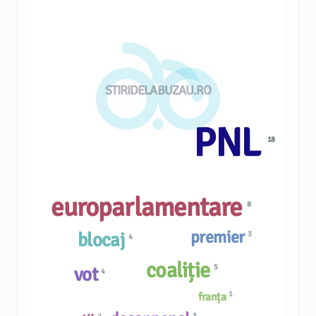
STIRIDELABUZAU.RO
PNL
18
europarlamentare
8
premier
blocaj
3
4
coaliție
5
vot
4
1
franța
3