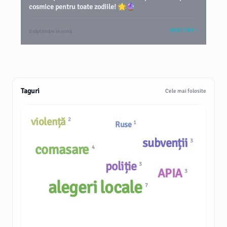
cosmice pentru toate zodiile! 🌟🔮
VEZI TOT
2 săptămâni în urmă
Taguri
Cele mai folosite
violență
2
1
Ruse
subvenții
3
comasare
4
poliție
3
APIA
3
alegeri locale
7