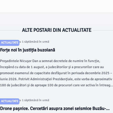
ALTE POSTARI DIN ACTUALITATE
Articol postat cu 1 săptămână în urmă
ACTUALITATE
Forțe noi în justiția buzoiană
Preşedintele Nicuşor Dan a semnat decretele de numire în funcţie,
începând cu data de 1 august, a judecătorilor şi a procurorilor care au
promovat examenul de capacitate desfăşurat în perioada decembrie 2025 –
iunie 2026. Potrivit Administraţiei Prezidenţiale, este vorba de aproximativ
180 de judecători şi de aproape 100 de procurori care vor activa în întreaga
ţară.
Articol postat cu 1 săptămână în urmă
ACTUALITATE
Drone pașnice. Cercetări asupra zonei seismice Buzău-