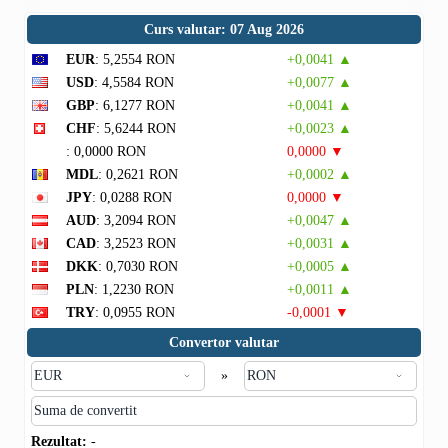
Curs valutar: 07 Aug 2026
EUR
: 5,2554 RON
+0,0041 ▲
USD
: 4,5584 RON
+0,0077 ▲
GBP
: 6,1277 RON
+0,0041 ▲
CHF
: 5,6244 RON
+0,0023 ▲
: 0,0000 RON
0,0000 ▼
MDL
: 0,2621 RON
+0,0002 ▲
JPY
: 0,0288 RON
0,0000 ▼
AUD
: 3,2094 RON
+0,0047 ▲
CAD
: 3,2523 RON
+0,0031 ▲
DKK
: 0,7030 RON
+0,0005 ▲
PLN
: 1,2230 RON
+0,0011 ▲
TRY
: 0,0955 RON
-0,0001 ▼
Convertor valutar
»
Rezultat:
-