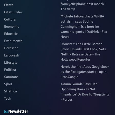
from your phone next month -
Citate
The Verge
Citatul zilei
Michele Tafoya blasts WNBA
Cultura
activism, says Sophie
Economie
Cunningham is a hero for
women's sports | OutKick - Fox
Educatie
News
Evenimente
‘Monster: The Lizzie Borden
Horoscop
Story’ Unveils First Look, Sets
Netflix Release Date - The
La povești
Hollywood Reporter
Lifestyle
Here’s the first Asus Googlebook
Politica
as the floodgates start to open -
Sanatate
9to5Google
Sport
Ariana Grande Says Her
Upcoming Break Is Not
Știați că
‘Impulsive’ Or Due To ‘Negativity’
Tech
- Forbes
Newsletter