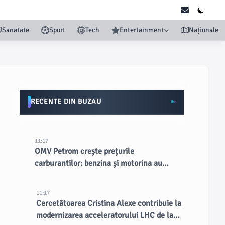
Sanatate
Sport
Tech
Entertainment
Naționale
RECENTE DIN BUZAU
11:17
OMV Petrom crește prețurile
carburantilor: benzina și motorina au
devenit cele mai scumpe din țară
11:17
Cercetătoarea Cristina Alexe contribuie la
modernizarea acceleratorului LHC de la