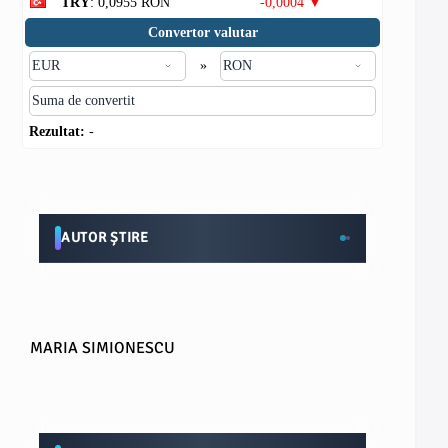
TRY
: 0,0955 RON
-0,0004 ▼
Convertor valutar
»
Rezultat:
-
AUTOR ȘTIRE
MARIA SIMIONESCU