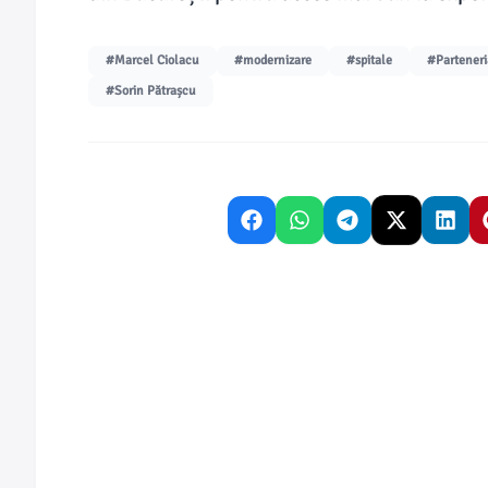
#Marcel Ciolacu
#modernizare
#spitale
#Parteneri
#Sorin Pătrașcu