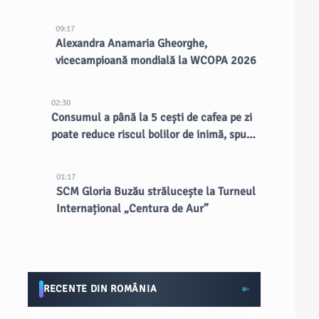
CERN
09:17
Alexandra Anamaria Gheorghe,
vicecampioană mondială la WCOPA 2026
02:30
Consumul a până la 5 cești de cafea pe zi
poate reduce riscul bolilor de inimă, spun
doctorii
01:17
SCM Gloria Buzău strălucește la Turneul
Internațional „Centura de Aur”
RECENTE DIN ROMÂNIA