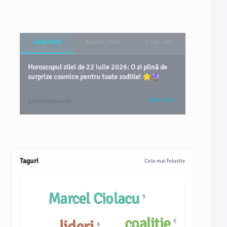
HOROSCOP
BANCUL ZILEI
ȘTIAȚI CĂ?
Horoscopul zilei de 22 iulie 2026: O zi plină de
surprize cosmice pentru toate zodiile! 🌟🔮
VEZI TOT
2 săptămâni în urmă
Taguri
Cele mai folosite
Marcel Ciolacu
5
coaliție
lideri
5
6