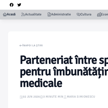
Acasă
Actualitate
Administratie
Cultura
Eco
ÎNAPOI LA ȘTIRI
Parteneriat între s
pentru îmbunătățire
medicale
02 JUN 2026
3 MINUTE MIN
MARIA SIMIONESCU