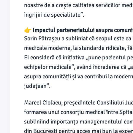
noastre de a crește calitatea serviciilor medi
îngrijiri de specialitate”.
👉 Impactul parteneriatului asupra comunit
Sorin Pătrașcu a subliniat că scopul este ca 
medicale moderne, la standarde ridicate, fără
El consideră că inițiativa „pune pacientul p
echipelor medicale”, având încrederea că „a
asupra comunității și va contribui la moderni
județean”.
Marcel Ciolacu, președintele Consiliului Ju
formarea unui consorțiu medical între Spital
subliniind importanța managementului comun 
din București pentru acces mai bun la expe