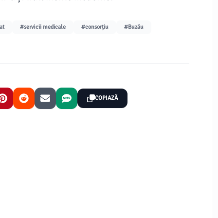
at
#servicii medicale
#consorțiu
#Buzău
COPIAZĂ