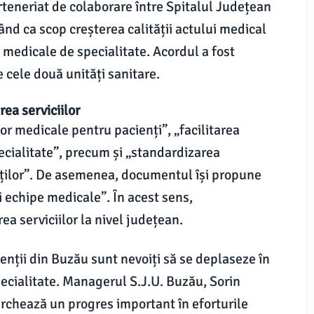
rteneriat de colaborare între Spitalul Județean
ând ca scop creșterea calității actului medical
ii medicale de specialitate. Acordul a fost
 cele două unități sanitare.
ea serviciilor
lor medicale pentru pacienți”, „facilitarea
pecialitate”, precum și „standardizarea
nților”. De asemenea, documentul își propune
și echipe medicale”. În acest sens,
ea serviciilor la nivel județean.
ienții din Buzău sunt nevoiți să se deplaseze în
ecialitate. Managerul S.J.U. Buzău, Sorin
archează un progres important în eforturile