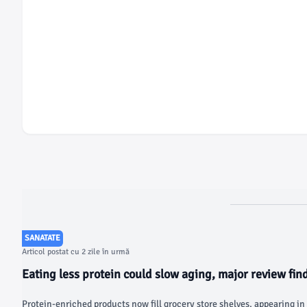
SANATATE
Articol postat cu 2 zile în urmă
Eating less protein could slow aging, major review fin
Protein-enriched products now fill grocery store shelves, appearing in