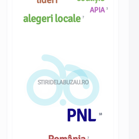
APIA
3
alegeri locale
7
STIRIDELABUZAU.RO
PNL
18
7