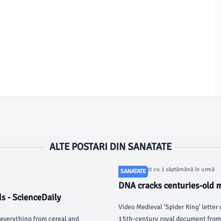
ALTE POSTARI DIN SANATATE
Articol postat cu 1 săptămână în urmă
SANATATE
DNA cracks centuries-old m
ds - ScienceDaily
famous families - Fox News
Video Medieval 'Spider King' letter
 everything from cereal and
15th-century royal document from L