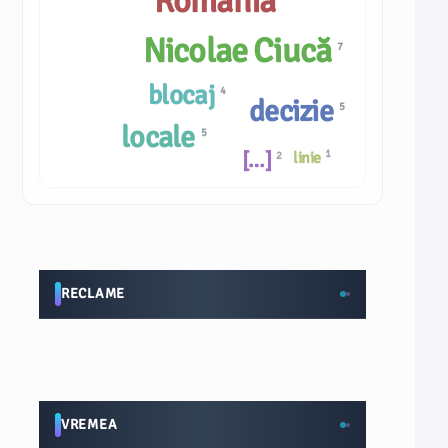
România
Nicolae Ciucă
7
blocaj
4
decizie
5
locale
5
[…]
1
linie
2
RECLAME
VREMEA