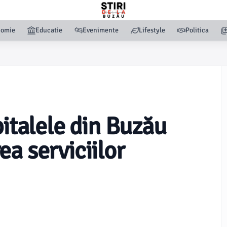
nomie
Educatie
Evenimente
Lifestyle
Politica
pitalele din Buzău
a serviciilor